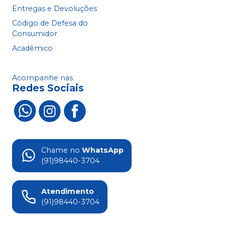
Entregas e Devoluções
Código de Defesa do
Consumidor
Acadêmico
Acompanhe nas
Redes Sociais
Chame no
WhatsApp
(91)98440-3704
Atendimento
(91)98440-3704