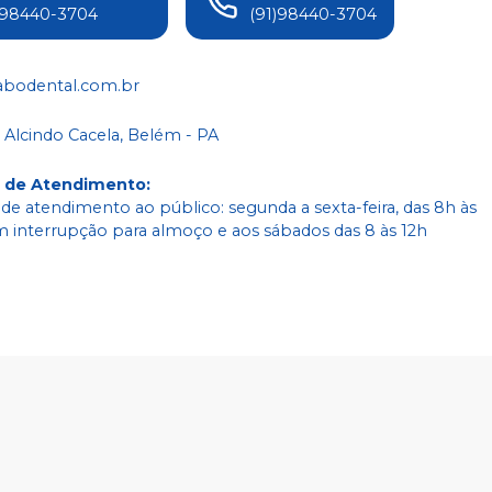
)98440-3704
(91)98440-3704
abodental.com.br
 Alcindo Cacela, Belém - PA
o de Atendimento
:
 de atendimento ao público: segunda a sexta-feira, das 8h às
m interrupção para almoço e aos sábados das 8 às 12h