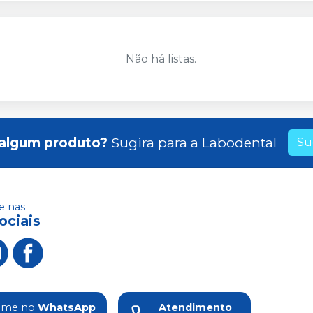
Não há listas.
algum produto?
Sugira para a
Labodental
Su
 nas
ociais
ame no
WhatsApp
Atendimento