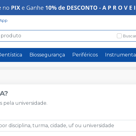
App
Buscar
Dentística
Biossegurança
Periféricos
Instrumenta
A?
os pela universidade.