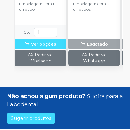
unidade
-
unidades
-
Embalagem com 1
Embalagem com 3
AMERICAN BURRS
AMERICAN BURRS
unidade
unidades
Qtd
:
Ver opções
Esgotado
Pedir via
Pedir via
Whatsapp
Whatsapp
Não achou algum produto?
Sugira para a
Labodental
Sugerir produtos