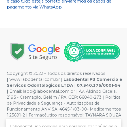
e caso tudo esteja correto enviaremos os dados de
pagamento via WhatsApp.
Copyright © 2022 - Todos os direitos reservados
|
www.labodental.com.br
|
Labodental P3 Comercio e
Servicos Odontologicos LTDA
|
07.340.376/0001-94
|
Email:
labo@labodental.com.br
| Av. Alcindo Cacela,
2195 - Cremação, Belém / PA, CEP: 66040-273
|
Política
de Privacidade e Segurança
-
Autorizações de
Funcionamento ANVISA 4645-1/03-00- Medicamentos:
1.25691-2 | Farmacêutico responsável: TAYNARA SOUZA
MIRANDA. CRF/PA nº 6965 |
Política de Privacidade e
Labodental
usa cookies para personalizar anúncios e