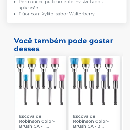
Permanece praticamente invisível após
aplicação
Flúor com Xylitol sabor Walterberry
Você também pode gostar
desses
Escova de
Escova de
P
Robinson Color-
Robinson Color-
H
Brush CA - 1
Brush CA - 3
1