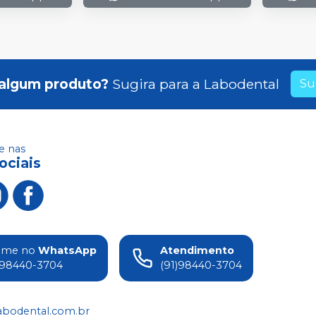
algum produto?
Sugira para a
Labodental
Su
 nas
ociais
ame no
WhatsApp
Atendimento
)98440-3704
(91)98440-3704
abodental.com.br