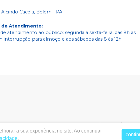
 Alcindo Cacela, Belém - PA
o de Atendimento
:
 de atendimento ao público: segunda a sexta-feira, das 8h às
m interrupção para almoço e aos sábados das 8 às 12h
bodental.com.br
|
Labodental P3 Comercio e Servicos Od
lhorar a sua experiência no site. Ao continuar
2195 - Cremação, Belém / PA, CEP: 66040-273
|
Política de Priv
contin
acêutico responsável: TAYNARA SOUZA MIRANDA. CRF/PA nº 
vacidade
.