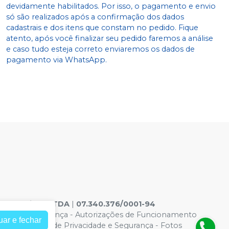
devidamente habilitados. Por isso, o pagamento e envio
só são realizados após a confirmação dos dados
cadastrais e dos itens que constam no pedido. Fique
atento, após você finalizar seu pedido faremos a análise
e caso tudo esteja correto enviaremos os dados de
pagamento via WhatsApp.
ontologicos LTDA
|
07.340.376/0001-94
acidade e Segurança
-
Autorizações de Funcionamento
uar e fechar
6965 |
Política de Privacidade e Segurança - Fotos