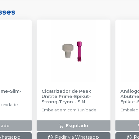
sses
rime-Slim-
Cicatrizador de Peek
Análogo
Unitite Prime-Epikut-
Abutmen
Strong-Tryon
-
SIN
Epikut-
 unidade.
AMMA 3
Embalagem com 1 unidade.
Embalage
tado
Esgotado
 Whatsapp
Pedir via Whatsapp
Pe