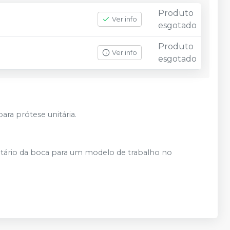
Produto
Ver info
esgotado
Produto
Ver info
esgotado
para prótese unitária.
entário da boca para um modelo de trabalho no