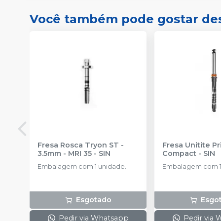
Você também pode gostar de
Fresa Rosca Tryon ST -
Fresa Unitite P
3.5mm - MRI 35
-
SIN
Compact
-
SIN
Embalagem com 1 unidade.
Embalagem com 1
Esgotado
Esgo
Pedir via Whatsapp
Pedir via