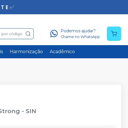
Podemos ajudar?
 por código
Chame no WhatsApp
is
Harmonização
Acadêmico
 Strong
-
SIN