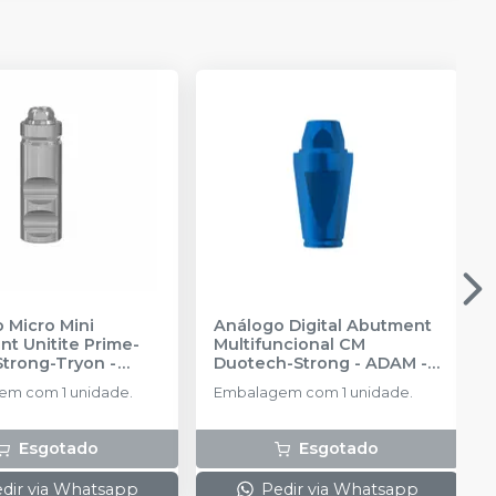
 Micro Mini
Análogo Digital Abutment
t Unitite Prime-
Multifuncional CM
Strong-Tryon -
Duotech-Strong - ADAM
-
3
-
SIN
SIN
m com 1 unidade.
Embalagem com 1 unidade.
Esgotado
Esgotado
dir via Whatsapp
Pedir via Whatsapp