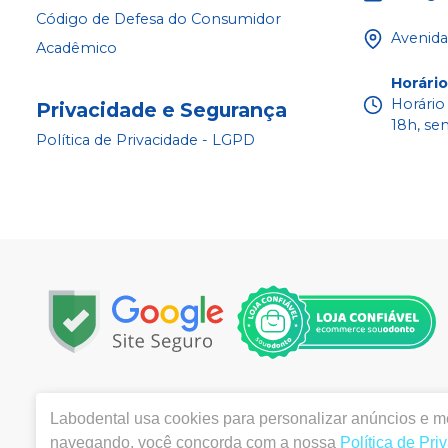
Código de Defesa do Consumidor
Avenida
Acadêmico
Horári
Horário
Privacidade e Segurança
18h, se
Política de Privacidade - LGPD
Copyright © 2022 - Todos os direitos reservados |
www.la
Labodental
usa cookies para personalizar anúncios e me
|
Email:
labo@labodental.com.br
| Av. Alcindo Cacela, 
ANVISA 4645-1/03-00- Medicamentos: 1.25691-2 | Farm
navegando, você concorda com a nossa
Política de Pri