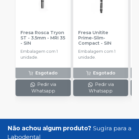
Fresa Rosca Tryon
Fresa Unitite
C
ST - 3.5mm - MRI 35
Prime-Slim-
P
-
SIN
Compact
-
SIN
P
S
Embalagem com 1
Embalagem com 1
E
unidade.
unidade.
u
Esgotado
Esgotado
Pedir via
Pedir via
Whatsapp
Whatsapp
Não achou algum produto?
Sugira para a
Labodental