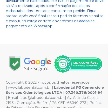
devidamente habilitados. Por isso, o pagamento e envio
só são realizados após a confirmação dos dados
cadastrais e dos itens que constam no pedido. Fique
atento, após você finalizar seu pedido faremos a análise
e caso tudo esteja correto enviaremos os dados de
pagamento via WhatsApp.
Copyright © 2022 - Todos os direitos reservados
|
www.labodental.com.br
|
Labodental P3 Comercio e
Servicos Odontologicos LTDA
|
07.340.376/0001-94
|
Email:
labo@labodental.com.br
| Av. Alcindo Cacela,
2195 - Cremação, Belém / PA, CEP: 66040-273
|
Política
de Privacidade e Segurança
-
Autorizações de