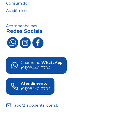
Consumidor
Acadêmico
Acompanhe nas
Redes Sociais
Chame no
WhatsApp
(91)98440-3704
Atendimento
(91)98440-3704
labo@labodental.com.br