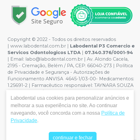
Copyright © 2022 - Todos os direitos reservados
|
www.labodental.com.br
|
Labodental P3 Comercio e
Servicos Odontologicos LTDA
|
07.340.376/0001-94
|
Email:
labo@labodental.com.br
| Av. Alcindo Cacela,
2195 - Cremação, Belém / PA, CEP: 66040-273
|
Política
de Privacidade e Segurança
-
Autorizações de
Funcionamento ANVISA 4645-1/03-00- Medicamentos:
1.25691-2 | Farmacêutico responsável: TAYNARA SOUZA
MIRANDA. CRF/PA nº 6965 |
Política de Privacidade e
Labodental
usa cookies para personalizar anúncios e
Segurança - Fotos meramente ilustrativas - Os preços e
condições da loja virtual estão sujeitos a alterações. Em
melhorar a sua experiência no site. Ao continuar
caso de divergência de preços no site, o valor válido é o
navegando, você concorda com a nossa
Política de
do Carrinho de Compra. Não vendemos por atacado,
Privacidade
.
por isso nos reservamos o direito de não atender
compras de grandes volumes pelo site.
continuar e fechar