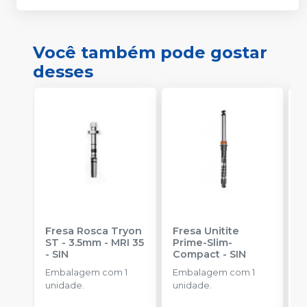
Você também pode gostar
desses
Fresa Rosca Tryon
Fresa Unitite
C
ST - 3.5mm - MRI 35
Prime-Slim-
P
-
SIN
Compact
-
SIN
P
S
Embalagem com 1
Embalagem com 1
E
unidade.
unidade.
u