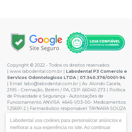
Copyright © 2022 - Todos os direitos reservados
|
www.labodental.com.br
|
Labodental P3 Comercio e
Servicos Odontologicos LTDA
|
07.340.376/0001-94
|
Email:
labo@labodental.com.br
| Av. Alcindo Cacela,
2195 - Cremação, Belém / PA, CEP: 66040-273
|
Política
de Privacidade e Segurança
-
Autorizações de
Funcionamento ANVISA 4645-1/03-00- Medicamentos:
1.25691-2 | Farmacêutico responsável: TAYNARA SOUZA
MIRANDA. CRF/PA nº 6965 |
Política de Privacidade e
Labodental
usa cookies para personalizar anúncios e
Segurança - Fotos meramente ilustrativas - Os preços e
condições da loja virtual estão sujeitos a alterações. Em
melhorar a sua experiência no site. Ao continuar