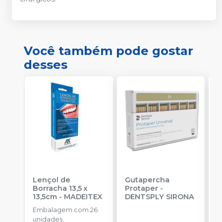
Você também pode gostar
desses
Lençol de
Gutapercha
L
Borracha 13,5 x
Protaper
-
13,5cm
-
MADEITEX
DENTSPLY SIRONA
S
Embalagem com 26
E
unidades.
u