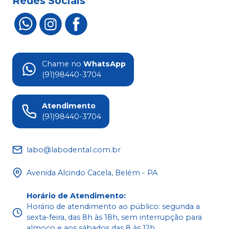
Redes Sociais
Chame no
WhatsApp
(91)98440-3704
Atendimento
(91)98440-3704
labo@labodental.com.br
Avenida Alcindo Cacela, Belém - PA
Horário de Atendimento
:
Horário de atendimento ao público: segunda a
sexta-feira, das 8h às 18h, sem interrupção para
almoço e aos sábados das 8 às 12h