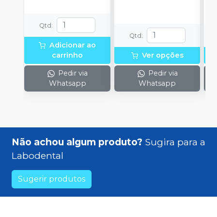
Qtd
:
Qtd
:
Adicionar ao
carrinho
Ver opções
Pedir via
Pedir via
Whatsapp
Whatsapp
Não achou algum produto?
Sugira para a
Labodental
Sugerir produtos