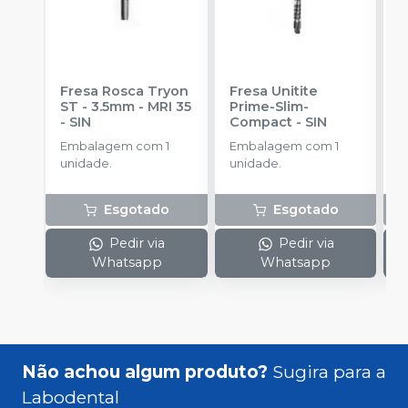
Fresa Rosca Tryon
Fresa Unitite
C
ST - 3.5mm - MRI 35
Prime-Slim-
P
-
SIN
Compact
-
SIN
P
S
Embalagem com 1
Embalagem com 1
E
unidade.
unidade.
u
Esgotado
Esgotado
Pedir via
Pedir via
Whatsapp
Whatsapp
Não achou algum produto?
Sugira para a
Labodental