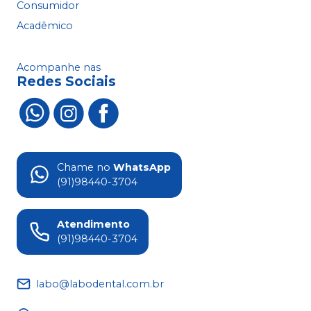
Consumidor
Acadêmico
Acompanhe nas
Redes Sociais
Chame no
WhatsApp
(91)98440-3704
Atendimento
(91)98440-3704
labo@labodental.com.br