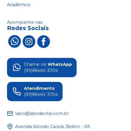
Acadêmico
Acompanhe nas
Redes Sociais
Chame no
WhatsApp
(91)98440-3704
Atendimento
(91)98440-3704
labo@labodental.com.br
Avenida Alcindo Cacela, Belém - PA