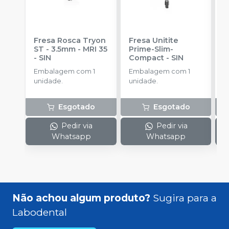
Fresa Rosca Tryon
Fresa Unitite
C
ST - 3.5mm - MRI 35
Prime-Slim-
P
-
SIN
Compact
-
SIN
P
S
Embalagem com 1
Embalagem com 1
E
unidade.
unidade.
u
Esgotado
Esgotado
Pedir via
Pedir via
Whatsapp
Whatsapp
Não achou algum produto?
Sugira para a
Labodental