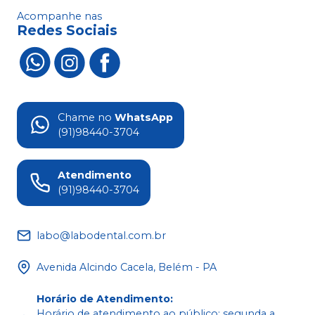
Acompanhe nas
Redes Sociais
Chame no
WhatsApp
(91)98440-3704
Atendimento
(91)98440-3704
labo@labodental.com.br
Avenida Alcindo Cacela, Belém - PA
Horário de Atendimento
:
Horário de atendimento ao público: segunda a