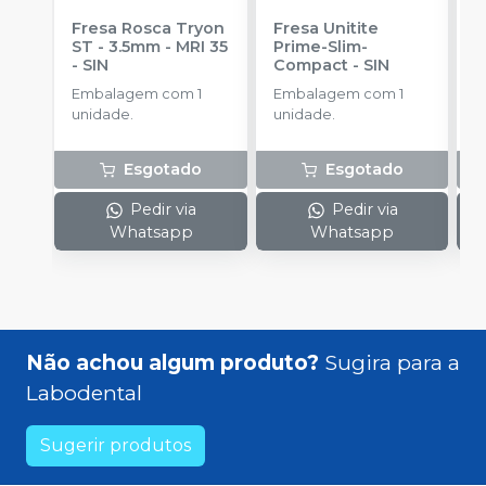
Fresa Rosca Tryon
Fresa Unitite
C
ST - 3.5mm - MRI 35
Prime-Slim-
P
-
SIN
Compact
-
SIN
P
S
Embalagem com 1
Embalagem com 1
E
unidade.
unidade.
u
Esgotado
Esgotado
Pedir via
Pedir via
Whatsapp
Whatsapp
Não achou algum produto?
Sugira para a
Labodental
Sugerir produtos