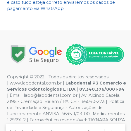
e caso tudo esteja correto enviaremos os dados de
pagamento via WhatsApp.
Copyright © 2022 - Todos os direitos reservados
|
www.labodental.com.br
|
Labodental P3 Comercio e
Servicos Odontologicos LTDA
|
07.340.376/0001-94
|
Email:
labo@labodental.com.br
| Av. Alcindo Cacela,
2195 - Cremação, Belém / PA, CEP: 66040-273
|
Política
de Privacidade e Segurança
-
Autorizações de
Funcionamento ANVISA 4645-1/03-00- Medicamentos:
1.25691-2 | Farmacêutico responsável: TAYNARA SOUZA
MIRANDA. CRF/PA nº 6965 |
Política de Privacidade e