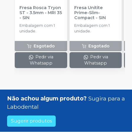
Fresa Rosca Tryon
Fresa Unitite
C
ST - 3.5mm - MRI 35
Prime-Slim-
P
-
SIN
Compact
-
SIN
P
S
Embalagem com 1
Embalagem com 1
E
unidade.
unidade.
u
Esgotado
Esgotado
Pedir via
Pedir via
Whatsapp
Whatsapp
Não achou algum produto?
Sugira para a
Labodental
Sugerir produtos