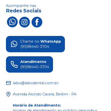
Acompanhe nas
Redes Sociais
Chame no
WhatsApp
(91)98440-3704
Atendimento
(91)98440-3704
labo@labodental.com.br
Avenida Alcindo Cacela, Belém - PA
Horário de Atendimento
:
Horário de atendimento ao público: segunda a