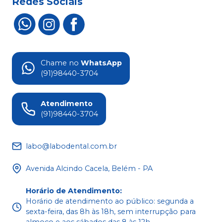
Redes Sociais
Chame no
WhatsApp
(91)98440-3704
Atendimento
(91)98440-3704
labo@labodental.com.br
Avenida Alcindo Cacela, Belém - PA
Horário de Atendimento
:
Horário de atendimento ao público: segunda a
sexta-feira, das 8h às 18h, sem interrupção para
almoço e aos sábados das 8 às 12h