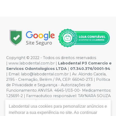
Copyright © 2022 - Todos os direitos reservados
|
www.labodental.com.br
|
Labodental P3 Comercio e
Servicos Odontologicos LTDA
|
07.340.376/0001-94
|
Email:
labo@labodental.com.br
| Av. Alcindo Cacela,
2195 - Cremação, Belém / PA, CEP: 66040-273
|
Política
de Privacidade e Segurança
-
Autorizações de
Funcionamento ANVISA 4645-1/03-00- Medicamentos:
1.25691-2 | Farmacêutico responsável: TAYNARA SOUZA
MIRANDA. CRF/PA nº 6965 |
Política de Privacidade e
Labodental
usa cookies para personalizar anúncios e
Segurança - Fotos meramente ilustrativas - Os preços e
condições da loja virtual estão sujeitos a alterações. Em
melhorar a sua experiência no site. Ao continuar