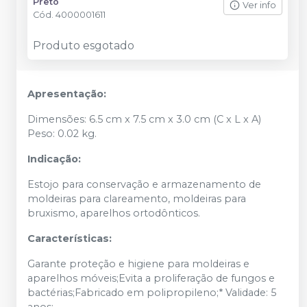
Preto
Ver info
Cód.
4000001611
Produto esgotado
Apresentação:
Dimensões: 6.5 cm x 7.5 cm x 3.0 cm (C x L x A)
Peso: 0.02 kg.
Indicação:
Estojo para conservação e armazenamento de
moldeiras para clareamento, moldeiras para
bruxismo, aparelhos ortodônticos.
Características:
Garante proteção e higiene para moldeiras e
aparelhos móveis;Evita a proliferação de fungos e
bactérias;Fabricado em polipropileno;* Validade: 5
anos;