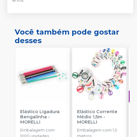
Você também pode gostar
desses
Elástico Ligadura
Elástico Corrente
A
Bengalinha
-
Médio 1,5m
-
O
MORELLI
MORELLI
T
-
Embalagem com
Embalagem com 1,5
E
1000 unidades
metros
S