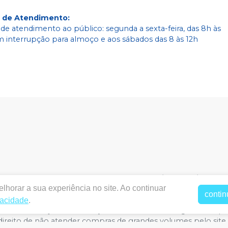
o de Atendimento
:
 de atendimento ao público: segunda a sexta-feira, das 8h às
m interrupção para almoço e aos sábados das 8 às 12h
bodental.com.br
|
Labodental P3 Comercio e Servicos Od
lhorar a sua experiência no site. Ao continuar
2195 - Cremação, Belém / PA, CEP: 66040-273
|
Política de Priv
contin
acêutico responsável: TAYNARA SOUZA MIRANDA. CRF/PA nº 
vacidade
.
rtual estão sujeitos a alterações. Em caso de divergência de pr
ireito de não atender compras de grandes volumes pelo site.