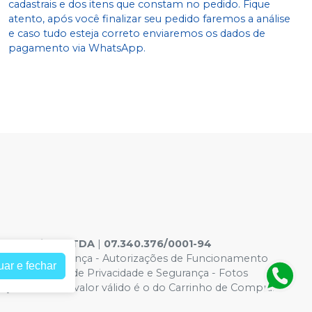
cadastrais e dos itens que constam no pedido. Fique
atento, após você finalizar seu pedido faremos a análise
e caso tudo esteja correto enviaremos os dados de
pagamento via WhatsApp.
ontologicos LTDA
|
07.340.376/0001-94
acidade e Segurança
-
Autorizações de Funcionamento
uar e fechar
6965 |
Política de Privacidade e Segurança - Fotos
eços no site, o valor válido é o do Carrinho de Compra.