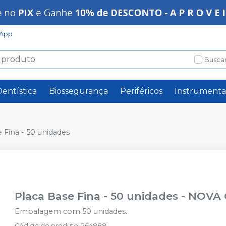
App
Buscar
Dentística
Biossegurança
Periféricos
Instrumenta
 Fina - 50 unidades
Placa Base Fina - 50 unidades
-
NOVA
Embalagem com 50 unidades.
Código do produto
:
264888