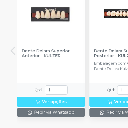
Dente Delara Superior
Dente Delara S
Anterior
-
KULZER
Posterior
-
KUL
Embalagem com 0
Dente Delara Kulz
Qtd
:
Qtd
:
Ver opções
Ver o
Pedir via Whatsapp
Pedir via