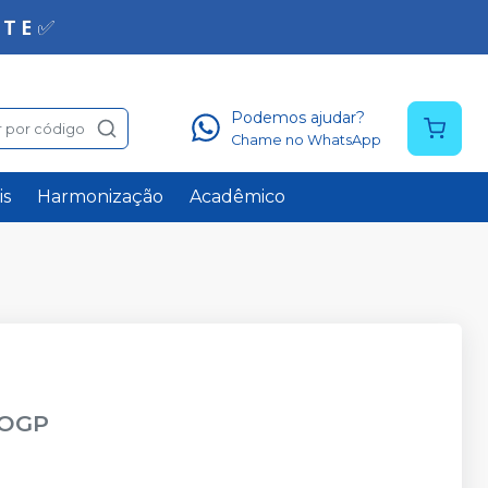
Podemos ajudar?
 por código
Chame no WhatsApp
is
Harmonização
Acadêmico
 OGP