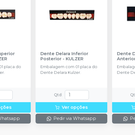
uperior
Dente Delara Inferior
Dente D
ZER
Posterior
-
KULZER
Anterio
1 placa do
Embalagem com 01 placa do
Embalag
er.
Dente Delara Kulzer.
Dente De
Qtd
:
Q
pções
Ver opções
 Whatsapp
Pedir via Whatsapp
Pe