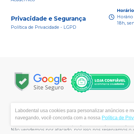
Horári
Horário
Privacidade e Segurança
18h, se
Política de Privacidade - LGPD
Copyright © 2022 - Todos os direitos reservados |
www.la
Labodental
usa cookies para personalizar anúncios e me
|
Email:
labo@labodental.com.br
| Av. Alcindo Cacela, 
ANVISA 4645-1/03-00- Medicamentos: 1.25691-2 | Farm
navegando, você concorda com a nossa
Política de Pri
meramente ilustrativas - Os preços e condições da loja vi
Não vendemos por atacado, por isso nos reservamos o d