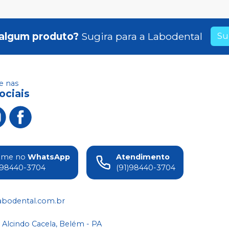
algum produto?
Sugira para a
Labodental
Su
 nas
ociais
ame no
WhatsApp
Atendimento
)98440-3704
(91)98440-3704
abodental.com.br
 Alcindo Cacela, Belém - PA