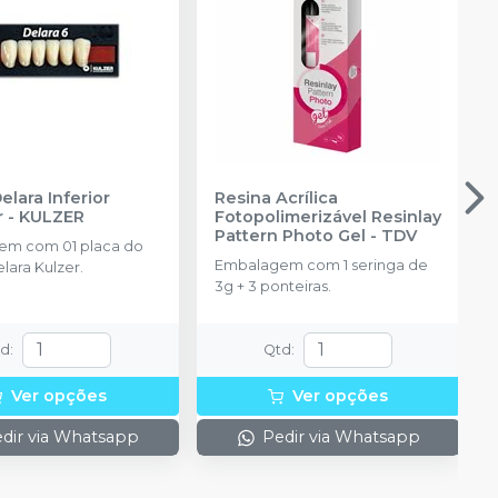
elara Inferior
Resina Acrílica
r
-
KULZER
Fotopolimerizável Resinlay
Pattern Photo Gel
-
TDV
em com 01 placa do
Embalagem com 1 seringa de
lara Kulzer.
3g + 3 ponteiras.
td
:
Qtd
:
Ver opções
Ver opções
dir via Whatsapp
Pedir via Whatsapp