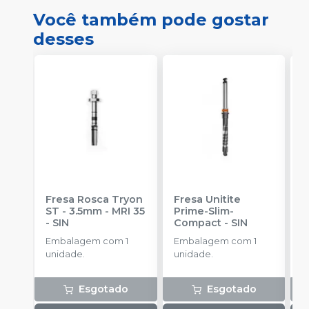
Você também pode gostar
desses
Fresa Rosca Tryon
Fresa Unitite
C
ST - 3.5mm - MRI 35
Prime-Slim-
P
-
SIN
Compact
-
SIN
P
S
Embalagem com 1
Embalagem com 1
E
unidade.
unidade.
u
Esgotado
Esgotado