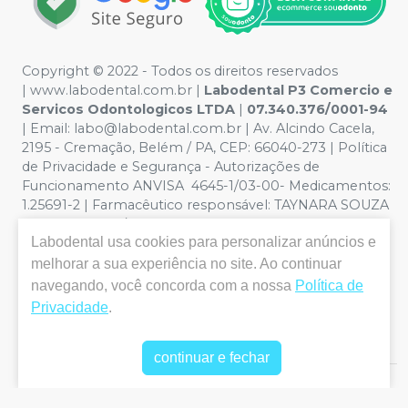
Copyright © 2022 - Todos os direitos reservados
|
www.labodental.com.br
|
Labodental P3 Comercio e
Servicos Odontologicos LTDA
|
07.340.376/0001-94
|
Email:
labo@labodental.com.br
| Av. Alcindo Cacela,
2195 - Cremação, Belém / PA, CEP: 66040-273
|
Política
de Privacidade e Segurança
-
Autorizações de
Funcionamento ANVISA 4645-1/03-00- Medicamentos:
1.25691-2 | Farmacêutico responsável: TAYNARA SOUZA
MIRANDA. CRF/PA nº 6965 |
Política de Privacidade e
Labodental
usa cookies para personalizar anúncios e
Segurança - Fotos meramente ilustrativas - Os preços e
condições da loja virtual estão sujeitos a alterações. Em
melhorar a sua experiência no site. Ao continuar
caso de divergência de preços no site, o valor válido é o
navegando, você concorda com a nossa
Política de
do Carrinho de Compra. Não vendemos por atacado,
Privacidade
.
por isso nos reservamos o direito de não atender
compras de grandes volumes pelo site.
continuar e fechar
E-commerce produzido por
Sou Odonto Ecommerce
.