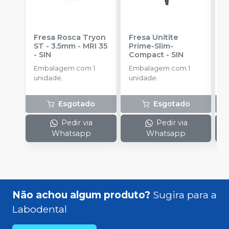
Fresa Rosca Tryon
Fresa Unitite
C
ST - 3.5mm - MRI 35
Prime-Slim-
P
-
SIN
Compact
-
SIN
P
S
Embalagem com 1
Embalagem com 1
E
unidade.
unidade.
u
Esgotado
Esgotado
Pedir via
Pedir via
Whatsapp
Whatsapp
Não achou algum produto?
Sugira para a
Labodental