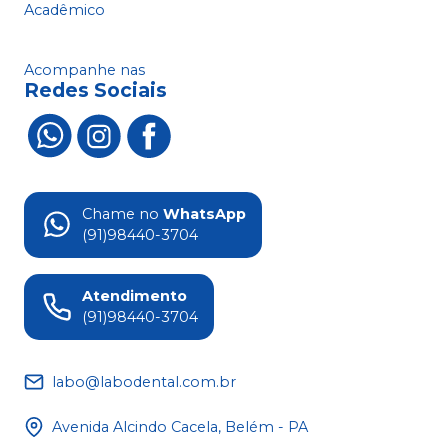
Acadêmico
Acompanhe nas
Redes Sociais
Chame no
WhatsApp
(91)98440-3704
Atendimento
(91)98440-3704
labo@labodental.com.br
Avenida Alcindo Cacela, Belém - PA