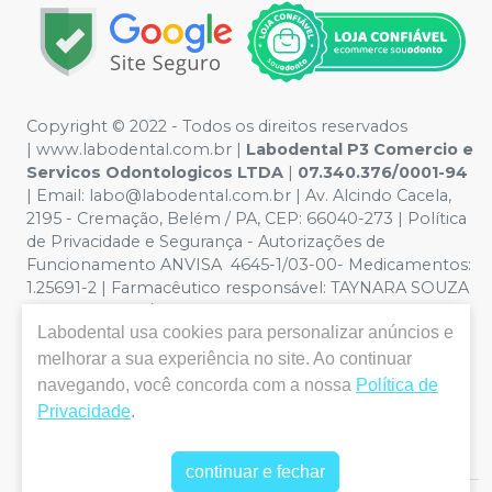
Copyright © 2022 - Todos os direitos reservados
|
www.labodental.com.br
|
Labodental P3 Comercio e
Servicos Odontologicos LTDA
|
07.340.376/0001-94
|
Email:
labo@labodental.com.br
| Av. Alcindo Cacela,
2195 - Cremação, Belém / PA, CEP: 66040-273
|
Política
de Privacidade e Segurança
-
Autorizações de
Funcionamento ANVISA 4645-1/03-00- Medicamentos:
1.25691-2 | Farmacêutico responsável: TAYNARA SOUZA
MIRANDA. CRF/PA nº 6965 |
Política de Privacidade e
Labodental
usa cookies para personalizar anúncios e
Segurança - Fotos meramente ilustrativas - Os preços e
condições da loja virtual estão sujeitos a alterações. Em
melhorar a sua experiência no site. Ao continuar
caso de divergência de preços no site, o valor válido é o
navegando, você concorda com a nossa
Política de
do Carrinho de Compra. Não vendemos por atacado,
Privacidade
.
por isso nos reservamos o direito de não atender
compras de grandes volumes pelo site.
continuar e fechar