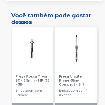
Você também pode gostar
desses
Fresa Rosca Tryon
Fresa Unitite
C
ST - 3.5mm - MRI 35
Prime-Slim-
P
-
SIN
Compact
-
SIN
P
S
Embalagem com 1
Embalagem com 1
E
unidade.
unidade.
u