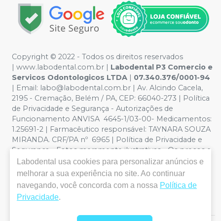
Copyright © 2022 - Todos os direitos reservados
|
www.labodental.com.br
|
Labodental P3 Comercio e
Servicos Odontologicos LTDA
|
07.340.376/0001-94
|
Email:
labo@labodental.com.br
| Av. Alcindo Cacela,
2195 - Cremação, Belém / PA, CEP: 66040-273
|
Política
de Privacidade e Segurança
-
Autorizações de
Funcionamento ANVISA 4645-1/03-00- Medicamentos:
1.25691-2 | Farmacêutico responsável: TAYNARA SOUZA
MIRANDA. CRF/PA nº 6965 |
Política de Privacidade e
Segurança - Fotos meramente ilustrativas - Os preços e
condições da loja virtual estão sujeitos a alterações. Em
Labodental
usa cookies para personalizar anúncios e
caso de divergência de preços no site, o valor válido é o
melhorar a sua experiência no site. Ao continuar
do Carrinho de Compra. Não vendemos por atacado,
navegando, você concorda com a nossa
Política de
por isso nos reservamos o direito de não atender
Privacidade
.
compras de grandes volumes pelo site.