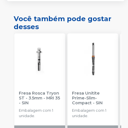
Você também pode gostar
desses
Fresa Rosca Tryon
Fresa Unitite
C
ST - 3.5mm - MRI 35
Prime-Slim-
P
-
SIN
Compact
-
SIN
P
S
Embalagem com 1
Embalagem com 1
E
unidade.
unidade.
u