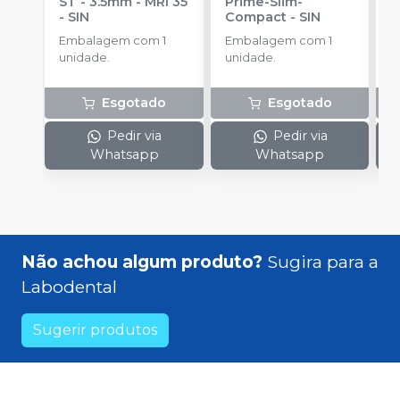
ST - 3.5mm - MRI 35
Prime-Slim-
P
-
SIN
Compact
-
SIN
P
S
Embalagem com 1
Embalagem com 1
E
unidade.
unidade.
u
Esgotado
Esgotado
Pedir via
Pedir via
Whatsapp
Whatsapp
Não achou algum produto?
Sugira para a
Labodental
Sugerir produtos