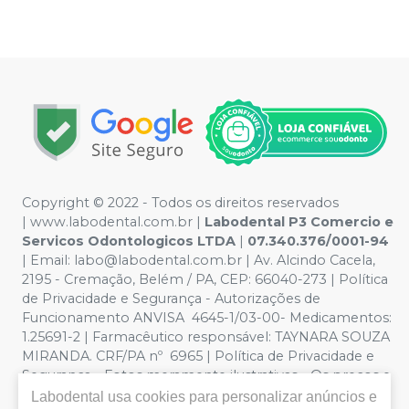
Copyright © 2022 - Todos os direitos reservados
|
www.labodental.com.br
|
Labodental P3 Comercio e
Servicos Odontologicos LTDA
|
07.340.376/0001-94
|
Email:
labo@labodental.com.br
| Av. Alcindo Cacela,
2195 - Cremação, Belém / PA, CEP: 66040-273
|
Política
de Privacidade e Segurança
-
Autorizações de
Funcionamento ANVISA 4645-1/03-00- Medicamentos:
1.25691-2 | Farmacêutico responsável: TAYNARA SOUZA
MIRANDA. CRF/PA nº 6965 |
Política de Privacidade e
Segurança - Fotos meramente ilustrativas - Os preços e
condições da loja virtual estão sujeitos a alterações. Em
Labodental
usa cookies para personalizar anúncios e