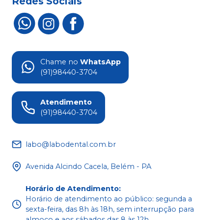
Redes Sociais
Chame no
WhatsApp
(91)98440-3704
Atendimento
(91)98440-3704
labo@labodental.com.br
Avenida Alcindo Cacela, Belém - PA
Horário de Atendimento
:
Horário de atendimento ao público: segunda a
sexta-feira, das 8h às 18h, sem interrupção para
almoço e aos sábados das 8 às 12h