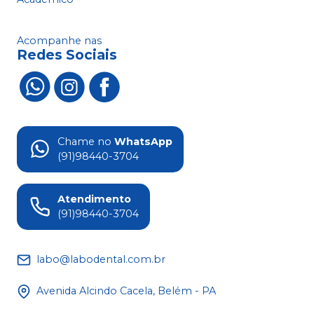
Acompanhe nas
Redes Sociais
Chame no
WhatsApp
(91)98440-3704
Atendimento
(91)98440-3704
labo@labodental.com.br
Avenida Alcindo Cacela, Belém - PA