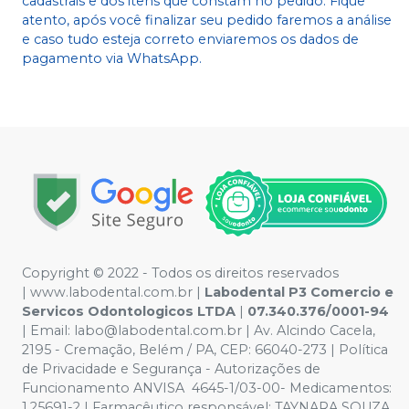
cadastrais e dos itens que constam no pedido. Fique
atento, após você finalizar seu pedido faremos a análise
e caso tudo esteja correto enviaremos os dados de
pagamento via WhatsApp.
Copyright © 2022 - Todos os direitos reservados
|
www.labodental.com.br
|
Labodental P3 Comercio e
Servicos Odontologicos LTDA
|
07.340.376/0001-94
|
Email:
labo@labodental.com.br
| Av. Alcindo Cacela,
2195 - Cremação, Belém / PA, CEP: 66040-273
|
Política
de Privacidade e Segurança
-
Autorizações de
Funcionamento ANVISA 4645-1/03-00- Medicamentos:
1.25691-2 | Farmacêutico responsável: TAYNARA SOUZA