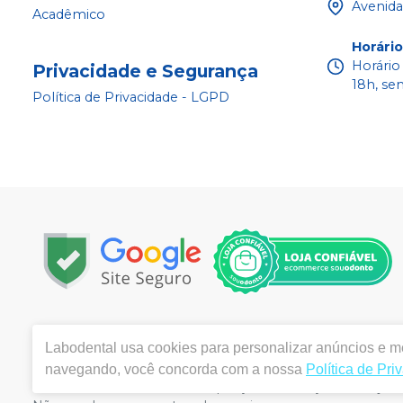
Avenida
Acadêmico
Horári
Horário
Privacidade e Segurança
18h, se
Política de Privacidade - LGPD
Copyright © 2022 - Todos os direitos reservados |
www.la
Labodental
usa cookies para personalizar anúncios e me
|
Email:
labo@labodental.com.br
| Av. Alcindo Cacela, 
ANVISA 4645-1/03-00- Medicamentos: 1.25691-2 | Farm
navegando, você concorda com a nossa
Política de Pri
meramente ilustrativas - Os preços e condições da loja vi