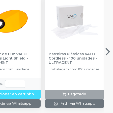
r de Luz VALO
Barreiras Plásticas VALO
s Light Shield
-
Cordless - 100 unidades
-
DENT
ULTRADENT
em com 1 unidade
Embalagem com 100 unidades
td
:
cionar ao carrinho
Esgotado
dir via Whatsapp
Pedir via Whatsapp