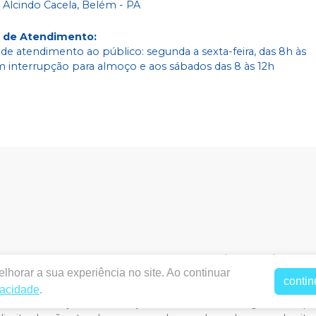
 Alcindo Cacela, Belém - PA
o de Atendimento
:
 de atendimento ao público: segunda a sexta-feira, das 8h às
m interrupção para almoço e aos sábados das 8 às 12h
bodental.com.br
|
Labodental P3 Comercio e Servicos Od
lhorar a sua experiência no site. Ao continuar
2195 - Cremação, Belém / PA, CEP: 66040-273
|
Política de Priv
contin
acêutico responsável: TAYNARA SOUZA MIRANDA. CRF/PA nº 
vacidade
.
rtual estão sujeitos a alterações. Em caso de divergência de pr