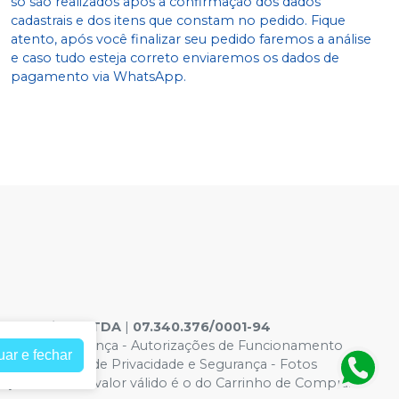
só são realizados após a confirmação dos dados
cadastrais e dos itens que constam no pedido. Fique
atento, após você finalizar seu pedido faremos a análise
e caso tudo esteja correto enviaremos os dados de
pagamento via WhatsApp.
ontologicos LTDA
|
07.340.376/0001-94
acidade e Segurança
-
Autorizações de Funcionamento
uar e fechar
6965 |
Política de Privacidade e Segurança - Fotos
eços no site, o valor válido é o do Carrinho de Compra.