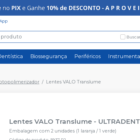
App
Buscar
Dentística
Biossegurança
Periféricos
Instrumenta
Fotopolimerizador
Lentes VALO Translume
Lentes VALO Translume
-
ULTRADEN
Embalagem com 2 unidades (1 laranja / 1 verde)
Código do produto
:
5937-P2