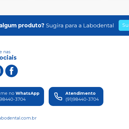
algum produto?
Sugira para a
Labodental
Su
 nas
ociais
ame no
WhatsApp
Atendimento
)98440-3704
(91)98440-3704
abodental.com.br