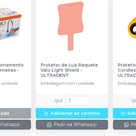
Acionamento
Protetor de Luz Raquete
Proteto
orneiras
-
Valo Light Shield
-
Cordles
ULTRADENT
ULTRA
 unidade.
Embalagem com 1 unidade.
Embalag
Qtd
:
Q
tado
Adicionar ao carrinho
Adi
 Whatsapp
Pedir via Whatsapp
Pe