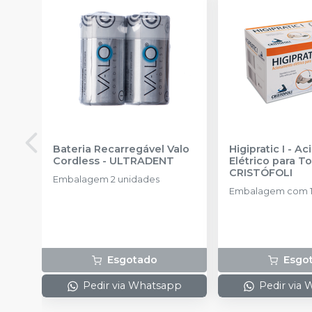
Bateria Recarregável Valo
Higipratic I - 
Cordless
-
ULTRADENT
Elétrico para T
CRISTÓFOLI
Embalagem 2 unidades
Embalagem com 1
Esgotado
Esgo
Pedir via Whatsapp
Pedir via