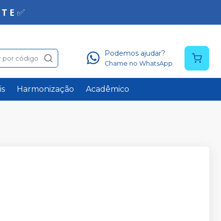
Podemos ajudar?
 por código
Chame no WhatsApp
is
Harmonização
Acadêmico
T