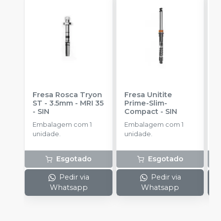
Fresa Rosca Tryon
Fresa Unitite
C
ST - 3.5mm - MRI 35
Prime-Slim-
P
-
SIN
Compact
-
SIN
P
S
Embalagem com 1
Embalagem com 1
E
unidade.
unidade.
u
Esgotado
Esgotado
Pedir via
Pedir via
Whatsapp
Whatsapp