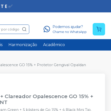
Podemos ajudar?
 por código
Chame no WhatsApp
is
Harmonização
Acadêmico
palescence GO 15% + Protetor Gengival Opaldan
 + Clareador Opalescence GO 15% +
ENT
 Green + 5 blisters de Go 15% + 4 Black Mini Tip.