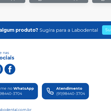
algum produto?
Sugira para a
Labodental
Su
 nas
ociais
ame no
WhatsApp
Atendimento
)98440-3704
(91)98440-3704
abodental.com.br