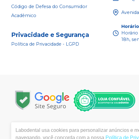
Código de Defesa do Consumidor
Avenida
Acadêmico
Horári
Horário
Privacidade e Segurança
18h, se
Política de Privacidade - LGPD
Copyright © 2022 - Todos os direitos reservados |
www.la
Labodental
usa cookies para personalizar anúncios e me
|
Email:
labo@labodental.com.br
| Av. Alcindo Cacela, 
ANVISA 4645-1/03-00- Medicamentos: 1.25691-2 | Farm
navegando, você concorda com a nossa
Política de Pri