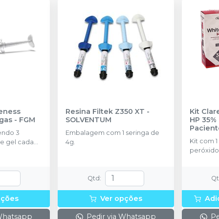
eness
Resina Filtek Z350 XT
-
Kit Cla
ngas
-
FGM
SOLVENTUM
HP 35% 
Pacient
endo 3
Embalagem com 1 seringa de
Kit com 1
e gel cada
4g.
peróxido
concentr
de espess
2g de sol
Qtd
:
Q
(neutrali
espátula
pções
Ver opções
Adi
preparo 
com 2g.
 Whatsapp
Pedir via Whatsapp
Pe