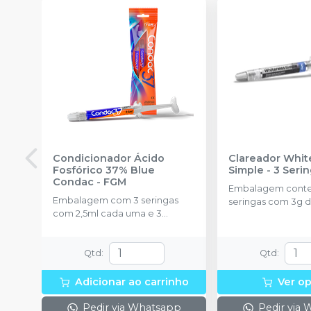
Condicionador Ácido
Clareador Whit
Fosfórico 37% Blue
Simple - 3 Seri
Condac
-
FGM
Embalagem cont
Embalagem com 3 seringas
seringas com 3g d
com 2,5ml cada uma e 3
uma.
ponteiras para aplicação.
Qtd
:
Qtd
:
Adicionar ao carrinho
Ver o
Pedir via Whatsapp
Pedir via