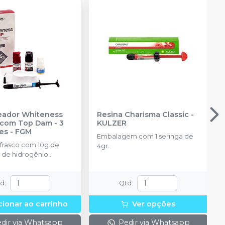
reador Whiteness
Resina Charisma Classic
-
com Top Dam - 3
KULZER
es
-
FGM
Embalagem com 1 seringa de
 frasco com 10g de
4gr.
 de hidrogênio
ado + 1 frasco com 5g
ante + 1 frasco com
ução Neutralize
td
:
Qtd
:
zante de peróxidos) + 1
 e uma placa para
cionar ao carrinho
Ver opções
do gel e 1 Top Dam
dir via Whatsapp
Pedir via Whatsapp