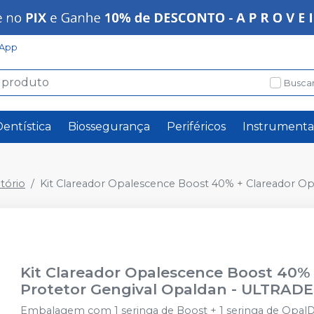
App
Buscar
Dentística
Biossegurança
Periféricos
Instrumenta
tório
Kit Clareador Opalescence Boost 40% + Clareador O
Kit Clareador Opalescence Boost 40%
Protetor Gengival Opaldan
-
ULTRAD
Embalagem com 1 seringa de Boost + 1 seringa de OpalDam