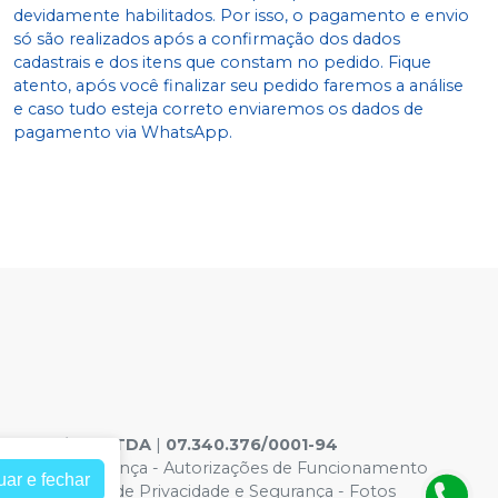
devidamente habilitados. Por isso, o pagamento e envio
só são realizados após a confirmação dos dados
cadastrais e dos itens que constam no pedido. Fique
atento, após você finalizar seu pedido faremos a análise
e caso tudo esteja correto enviaremos os dados de
pagamento via WhatsApp.
ontologicos LTDA
|
07.340.376/0001-94
acidade e Segurança
-
Autorizações de Funcionamento
uar e fechar
6965 |
Política de Privacidade e Segurança - Fotos