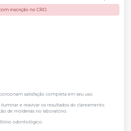
 com inscrição no CRO.
roporcionam satisfação completa em seu uso.
 iluminar e reavivar os resultados do clareamento.
o de moldeiras no laboratório.
ltório odontológico.