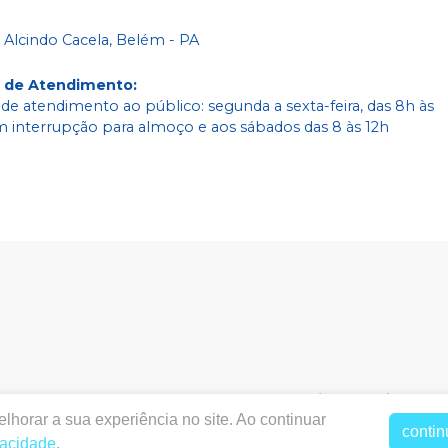
 Alcindo Cacela, Belém - PA
o de Atendimento
:
 de atendimento ao público: segunda a sexta-feira, das 8h às
m interrupção para almoço e aos sábados das 8 às 12h
bodental.com.br
|
Labodental P3 Comercio e Servicos Od
lhorar a sua experiência no site. Ao continuar
2195 - Cremação, Belém / PA, CEP: 66040-273
|
Política de Priv
contin
acêutico responsável: TAYNARA SOUZA MIRANDA. CRF/PA nº 
vacidade
.