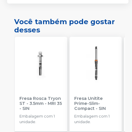
Você também pode gostar
desses
Fresa Rosca Tryon
Fresa Unitite
C
ST - 3.5mm - MRI 35
Prime-Slim-
P
-
SIN
Compact
-
SIN
P
S
Embalagem com 1
Embalagem com 1
E
unidade.
unidade.
u