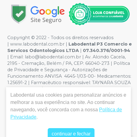
Copyright © 2022 - Todos os direitos reservados
|
www.labodental.com.br
|
Labodental P3 Comercio e
Servicos Odontologicos LTDA
|
07.340.376/0001-94
|
Email:
labo@labodental.com.br
| Av. Alcindo Cacela,
2195 - Cremação, Belém / PA, CEP: 66040-273
|
Política
de Privacidade e Segurança
-
Autorizações de
Funcionamento ANVISA 4645-1/03-00- Medicamentos:
1.25691-2 | Farmacêutico responsável: TAYNARA SOUZA
MIRANDA. CRF/PA nº 6965 |
Política de Privacidade e
Labodental
usa cookies para personalizar anúncios e
Segurança - Fotos meramente ilustrativas - Os preços e
condições da loja virtual estão sujeitos a alterações. Em
melhorar a sua experiência no site. Ao continuar
caso de divergência de preços no site, o valor válido é o
navegando, você concorda com a nossa
Política de
do Carrinho de Compra. Não vendemos por atacado,
Privacidade
.
por isso nos reservamos o direito de não atender
compras de grandes volumes pelo site.
continuar e fechar