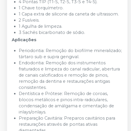
4 Pontas TIP (T1-S, T2-S, T3-S e T4-S).
1 Chave torquímetro.
1 Capa extra de silicone da caneta de ultrassom.
2 Fusíveis.
1 Agulha de limpeza.
3 Sachês bicarbonato de sódio.
Aplicações
Periodontia: Remoção do biofilme mineralizado;
tártaro sub e supra gengival.
Endodontia: Remoção dos instrumentos
fraturados e limpeza do canal radicular, abertura
de canais calcificados e remoção de pinos,
remoção da dentina e restaurações antigas
consistentes.
Dentística e Prótese: Remoção de coroas,
blocos metálicos e pinos intra-radiculares,
condensação de amálgama e cimentação de
inlays/onlays.
Preparação Cavitária: Preparos cavitários para
restaurações através de pontas ativas
diamantadas.