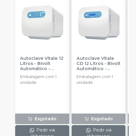
Autoclave Vitale 12
Autoclave Vitale
A
Litros - Bivolt
CD 12 Litros - Bivolt
L
Automático
-
Automático
-
A
CRISTÓFOLI
CRISTÓFOLI
C
Embalagem com 1
Embalagem com 1
E
unidade.
unidade.
u
Esgotado
Esgotado
Pedir via
Pedir via