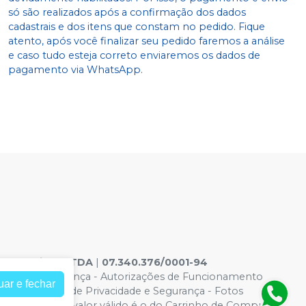
só são realizados após a confirmação dos dados
cadastrais e dos itens que constam no pedido. Fique
atento, após você finalizar seu pedido faremos a análise
e caso tudo esteja correto enviaremos os dados de
pagamento via WhatsApp.
ontologicos LTDA
|
07.340.376/0001-94
acidade e Segurança
-
Autorizações de Funcionamento
uar e fechar
6965 |
Política de Privacidade e Segurança - Fotos
eços no site, o valor válido é o do Carrinho de Compra.