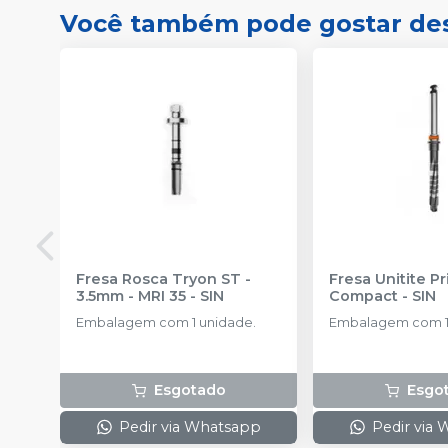
Você também pode gostar de
Fresa Rosca Tryon ST -
Fresa Unitite P
3.5mm - MRI 35
-
SIN
Compact
-
SIN
Embalagem com 1 unidade.
Embalagem com 1
Esgotado
Esgo
Pedir via Whatsapp
Pedir via