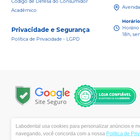
Código de Defesa do Consumidor
Avenida
Acadêmico
Horári
Horário
Privacidade e Segurança
18h, se
Política de Privacidade - LGPD
Copyright © 2022 - Todos os direitos reservados |
www.la
Labodental
usa cookies para personalizar anúncios e me
|
Email:
labo@labodental.com.br
| Av. Alcindo Cacela, 
ANVISA 4645-1/03-00- Medicamentos: 1.25691-2 | Farm
navegando, você concorda com a nossa
Política de Pri
meramente ilustrativas - Os preços e condições da loja vi