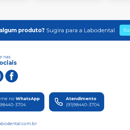
algum produto?
Sugira para a
Labodental
Su
 nas
ociais
ame no
WhatsApp
Atendimento
)98440-3704
(91)98440-3704
abodental.com.br