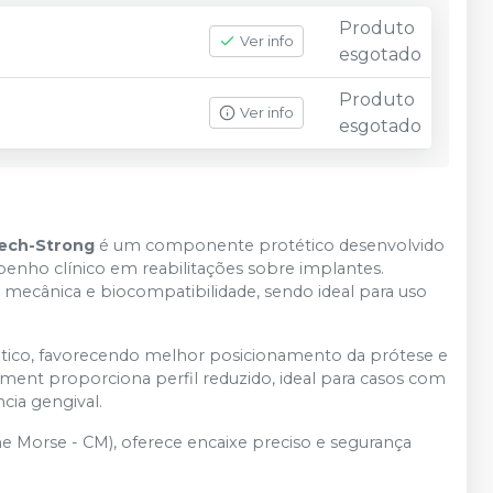
Produto
Ver info
esgotado
Produto
Ver info
esgotado
tech-Strong
é um componente protético desenvolvido
penho clínico em reabilitações sobre implantes.
ia mecânica e biocompatibilidade, sendo ideal para uso
tético, favorecendo melhor posicionamento da prótese e
utment proporciona perfil reduzido, ideal para casos com
cia gengival.
 Morse - CM), oferece encaixe preciso e segurança