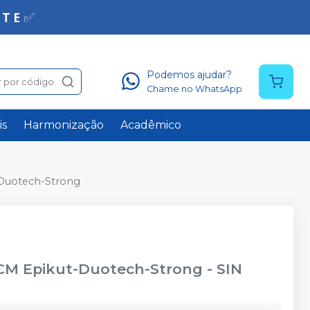
Podemos ajudar?
 por código
Chame no WhatsApp
is
Harmonização
Acadêmico
t-Duotech-Strong
° CM Epikut-Duotech-Strong
-
SIN