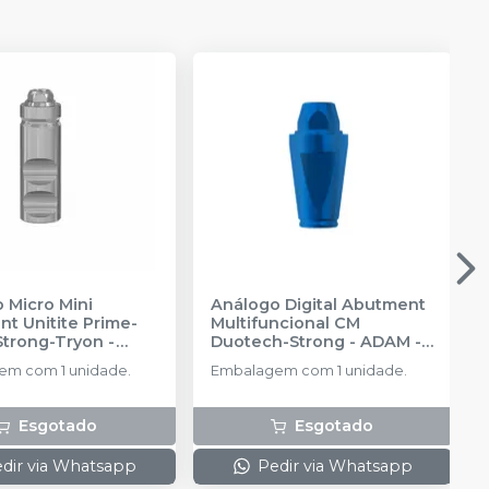
 Micro Mini
Análogo Digital Abutment
t Unitite Prime-
Multifuncional CM
Strong-Tryon -
Duotech-Strong - ADAM
-
3
-
SIN
SIN
m com 1 unidade.
Embalagem com 1 unidade.
Esgotado
Esgotado
dir via Whatsapp
Pedir via Whatsapp