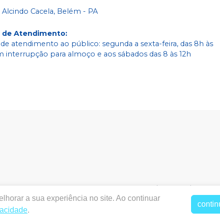
 Alcindo Cacela, Belém - PA
o de Atendimento
:
 de atendimento ao público: segunda a sexta-feira, das 8h às
m interrupção para almoço e aos sábados das 8 às 12h
bodental.com.br
|
Labodental P3 Comercio e Servicos Od
lhorar a sua experiência no site. Ao continuar
2195 - Cremação, Belém / PA, CEP: 66040-273
|
Política de Priv
contin
acêutico responsável: TAYNARA SOUZA MIRANDA. CRF/PA nº 
vacidade
.
rtual estão sujeitos a alterações. Em caso de divergência de pr