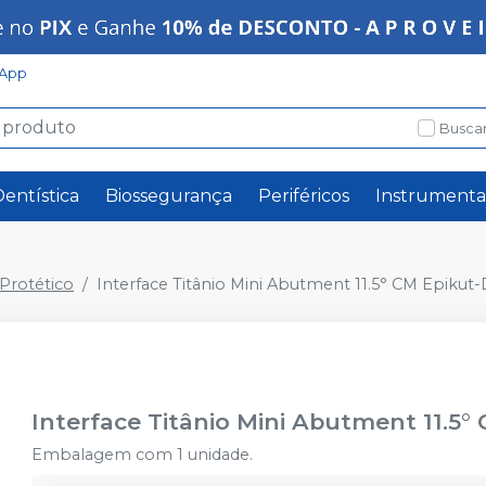
App
Buscar
Dentística
Biossegurança
Periféricos
Instrumenta
rotético
Interface Titânio Mini Abutment 11.5° CM Epiku
Interface Titânio Mini Abutment 11.5
Embalagem com 1 unidade.