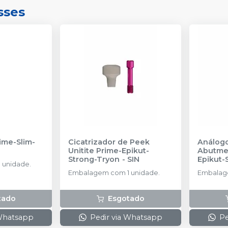
sses
rime-Slim-
Cicatrizador de Peek
Análogo
Unitite Prime-Epikut-
Abutmen
Strong-Tryon
-
SIN
Epikut-
 unidade.
AMMA 3
Embalagem com 1 unidade.
Embalage
tado
Esgotado
 Whatsapp
Pedir via Whatsapp
Pe