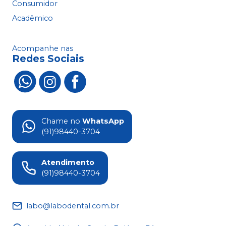
Consumidor
Acadêmico
Acompanhe nas
Redes Sociais
Chame no
WhatsApp
(91)98440-3704
Atendimento
(91)98440-3704
labo@labodental.com.br