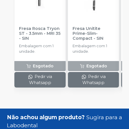
Fresa Rosca Tryon
Fresa Unitite
C
ST - 3.5mm - MRI 35
Prime-Slim-
P
-
SIN
Compact
-
SIN
P
S
Embalagem com 1
Embalagem com 1
E
unidade.
unidade.
u
Esgotado
Esgotado
Pedir via
Pedir via
Whatsapp
Whatsapp
Não achou algum produto?
Sugira para a
Labodental