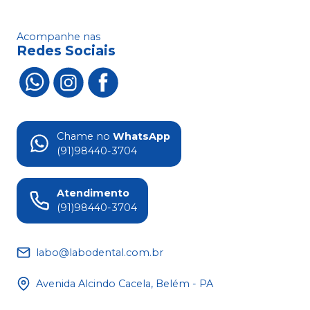
Acompanhe nas
Redes Sociais
Chame no
WhatsApp
(91)98440-3704
Atendimento
(91)98440-3704
labo@labodental.com.br
Avenida Alcindo Cacela, Belém - PA