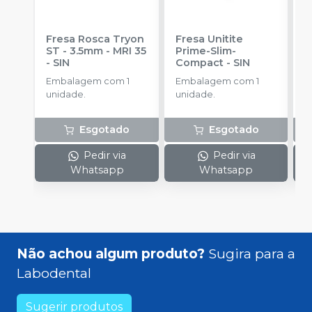
Fresa Rosca Tryon
Fresa Unitite
C
ST - 3.5mm - MRI 35
Prime-Slim-
P
-
SIN
Compact
-
SIN
P
S
Embalagem com 1
Embalagem com 1
E
unidade.
unidade.
u
Esgotado
Esgotado
Pedir via
Pedir via
Whatsapp
Whatsapp
Não achou algum produto?
Sugira para a
Labodental
Sugerir produtos