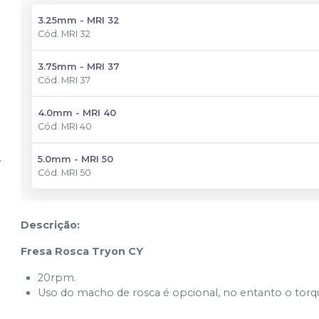
3.25mm - MRI 32
Cód.
MRI 32
3.75mm - MRI 37
Cód.
MRI 37
4.0mm - MRI 40
Cód.
MRI 40
5.0mm - MRI 50
Cód.
MRI 50
Descrição:
Fresa Rosca Tryon CY
20rpm.
Uso do macho de rosca é opcional, no entanto o tor