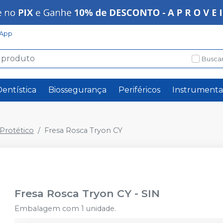
App
Buscar
Dentística
Biossegurança
Periféricos
Instrumenta
rotético
Fresa Rosca Tryon CY
Fresa Rosca Tryon CY
-
SIN
Embalagem com 1 unidade.