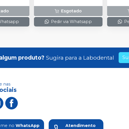
tado
Esgotado
 Whatsapp
Pedir via Whatsapp
Pe
algum produto?
Sugira para a
Labodental
Su
 nas
ociais
ame no
WhatsApp
Atendimento