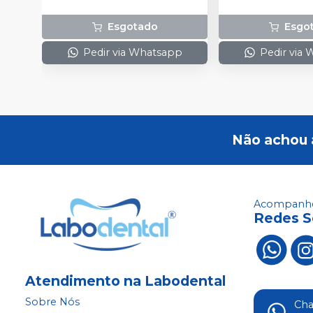
Esgotado
Esgo
Pedir via Whatsapp
Pedir via
Não achou 
Acompanhe
Redes S
Atendimento na Labodental
Sobre Nós
Ch