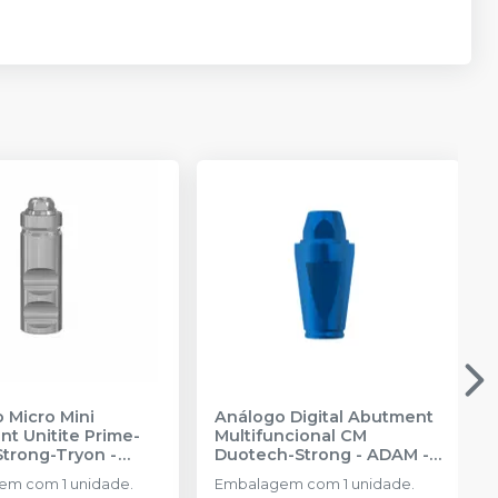
 Micro Mini
Análogo Digital Abutment
t Unitite Prime-
Multifuncional CM
Strong-Tryon -
Duotech-Strong - ADAM
-
3
-
SIN
SIN
m com 1 unidade.
Embalagem com 1 unidade.