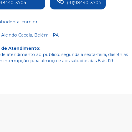
)98440-3704
(91)98440-3704
abodental.com.br
 Alcindo Cacela, Belém - PA
o de Atendimento
:
 de atendimento ao público: segunda a sexta-feira, das 8h às
m interrupção para almoço e aos sábados das 8 às 12h