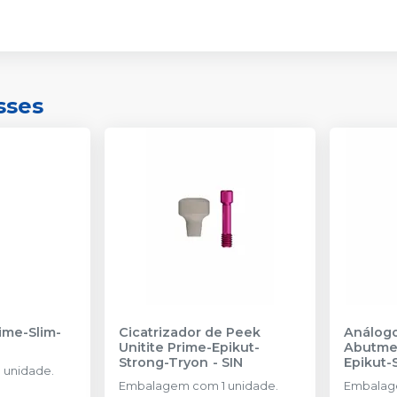
sses
rime-Slim-
Cicatrizador de Peek
Análogo
Unitite Prime-Epikut-
Abutmen
Strong-Tryon
-
SIN
Epikut-
 unidade.
AMMA 3
Embalagem com 1 unidade.
Embalage