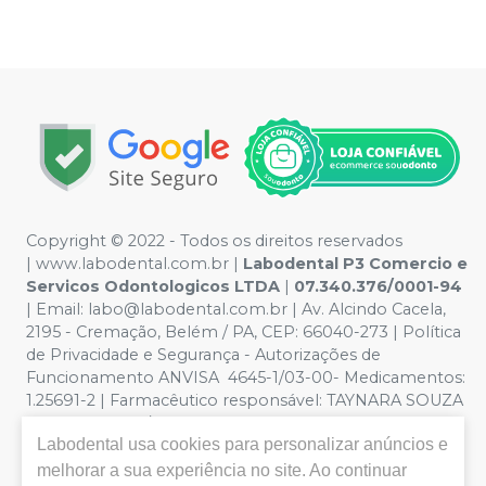
Copyright © 2022 - Todos os direitos reservados
|
www.labodental.com.br
|
Labodental P3 Comercio e
Servicos Odontologicos LTDA
|
07.340.376/0001-94
|
Email:
labo@labodental.com.br
| Av. Alcindo Cacela,
2195 - Cremação, Belém / PA, CEP: 66040-273
|
Política
de Privacidade e Segurança
-
Autorizações de
Funcionamento ANVISA 4645-1/03-00- Medicamentos:
1.25691-2 | Farmacêutico responsável: TAYNARA SOUZA
MIRANDA. CRF/PA nº 6965 |
Política de Privacidade e
Labodental
usa cookies para personalizar anúncios e
Segurança - Fotos meramente ilustrativas - Os preços e
condições da loja virtual estão sujeitos a alterações. Em
melhorar a sua experiência no site. Ao continuar