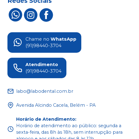
Redes Sociais
Chame no
WhatsApp
(91)98440-3704
Atendimento
(91)98440-3704
labo@labodental.com.br
Avenida Alcindo Cacela, Belém - PA
Horário de Atendimento
:
Horário de atendimento ao público: segunda a
sexta-feira, das 8h às 18h, sem interrupção para
almoço e aos sábados das 8 às 12h