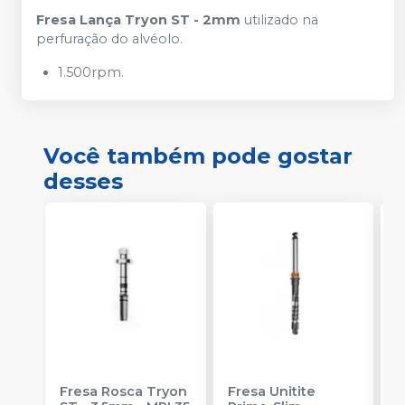
Fresa Lança Tryon ST - 2mm
utilizado na
perfuração do alvéolo.
1.500rpm.
Você também pode gostar
desses
Fresa Rosca Tryon
Fresa Unitite
C