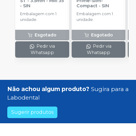
ST - 3.5mm - MRI 35
Prime-Slim-
P
-
SIN
Compact
-
SIN
P
S
Embalagem com 1
Embalagem com 1
E
unidade.
unidade.
u
Esgotado
Esgotado
Pedir via
Pedir via
Whatsapp
Whatsapp
Não achou algum produto?
Sugira para a
Labodental
Sugerir produtos