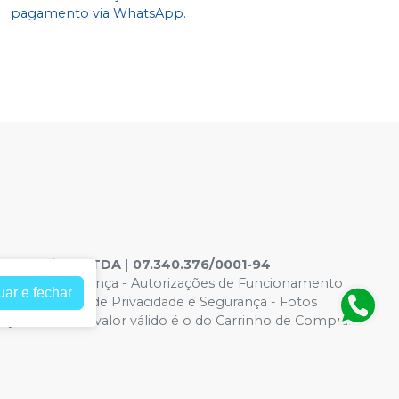
pagamento via WhatsApp.
ontologicos LTDA
|
07.340.376/0001-94
acidade e Segurança
-
Autorizações de Funcionamento
uar e fechar
6965 |
Política de Privacidade e Segurança - Fotos
eços no site, o valor válido é o do Carrinho de Compra.