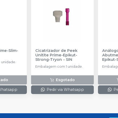
rime-Slim-
Cicatrizador de Peek
Análogo
Unitite Prime-Epikut-
Abutmen
Strong-Tryon
-
SIN
Epikut-
 unidade.
AMMA 3
Embalagem com 1 unidade.
Embalage
tado
Esgotado
 Whatsapp
Pedir via Whatsapp
Pe