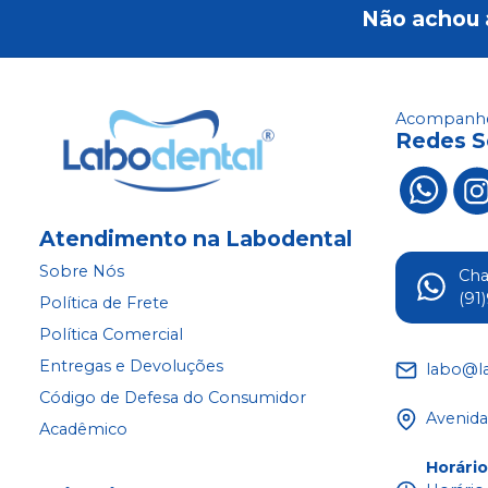
Não achou 
Acompanhe
Redes S
Atendimento na Labodental
Sobre Nós
Ch
(91
Política de Frete
Política Comercial
Entregas e Devoluções
labo@l
Código de Defesa do Consumidor
Avenida
Acadêmico
Horári