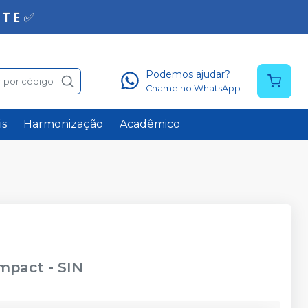
Podemos ajudar?
 por código
Chame no WhatsApp
is
Harmonização
Acadêmico
ompact
-
SIN