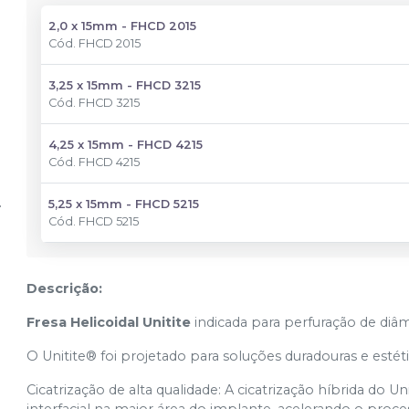
2,0 x 15mm - FHCD 2015
Cód.
FHCD 2015
3,25 x 15mm - FHCD 3215
Cód.
FHCD 3215
4,25 x 15mm - FHCD 4215
Cód.
FHCD 4215
5,25 x 15mm - FHCD 5215
Cód.
FHCD 5215
Descrição:
Fresa Helicoidal Unitite
indicada para perfuração de diâm
O Unitite® foi projetado para soluções duradouras e estéti
Cicatrização de alta qualidade: A cicatrização híbrida do 