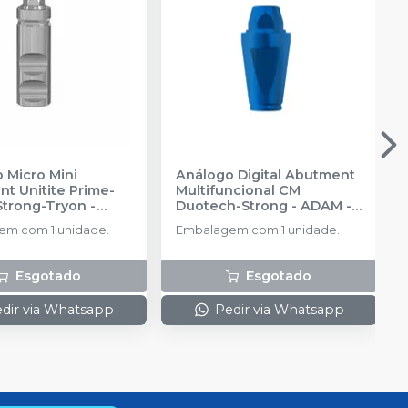
 Micro Mini
Análogo Digital Abutment
t Unitite Prime-
Multifuncional CM
Strong-Tryon -
Duotech-Strong - ADAM
-
3
-
SIN
SIN
m com 1 unidade.
Embalagem com 1 unidade.
Esgotado
Esgotado
dir via Whatsapp
Pedir via Whatsapp