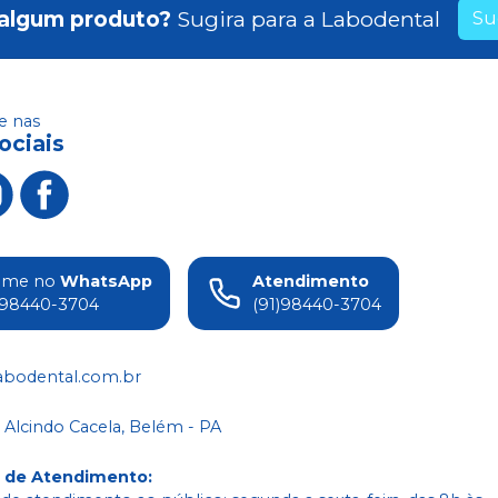
algum produto?
Sugira para a
Labodental
Su
 nas
ociais
ame no
WhatsApp
Atendimento
)98440-3704
(91)98440-3704
abodental.com.br
 Alcindo Cacela, Belém - PA
o de Atendimento
: