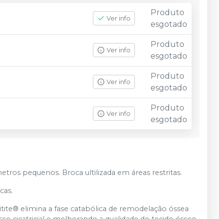
Produto
Ver info
esgotado
Produto
Ver info
esgotado
Produto
Ver info
esgotado
Produto
Ver info
esgotado
etros pequenos. Broca ultilizada em áreas restritas.
cas.
Unitite® elimina a fase catabólica de remodelação óssea