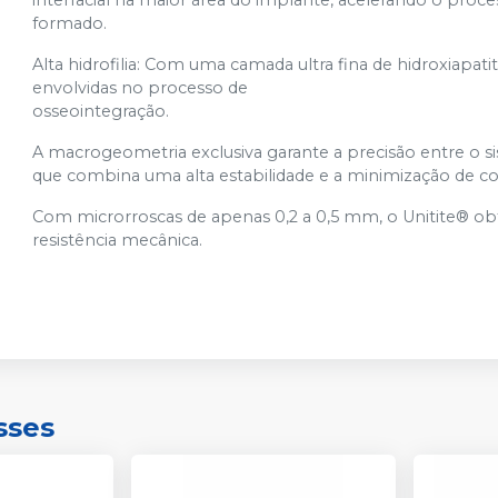
interfacial na maior área do implante, acelerando o proce
formado.
Alta hidrofilia: Com uma camada ultra fina de hidroxiapat
envolvidas no processo de
osseointegração.
A macrogeometria exclusiva garante a precisão entre o s
que combina uma alta estabilidade e a minimização de com
Com microrroscas de apenas 0,2 a 0,5 mm, o Unitite® o
resistência mecânica.
sses