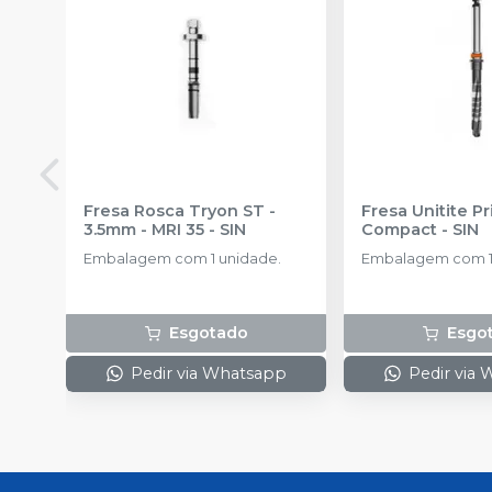
Fresa Rosca Tryon ST -
Fresa Unitite P
3.5mm - MRI 35
-
SIN
Compact
-
SIN
Embalagem com 1 unidade.
Embalagem com 1
Esgotado
Esgo
Pedir via Whatsapp
Pedir via