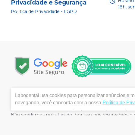
Horário
Privacidade e Segurança
18h, se
Política de Privacidade - LGPD
Copyright © 2022 - Todos os direitos reservados |
www.la
Labodental
usa cookies para personalizar anúncios e me
|
Email:
labo@labodental.com.br
| Av. Alcindo Cacela, 
ANVISA 4645-1/03-00- Medicamentos: 1.25691-2 | Farm
navegando, você concorda com a nossa
Política de Pri
meramente ilustrativas - Os preços e condições da loja vi
Não vendemos por atacado, por isso nos reservamos o d