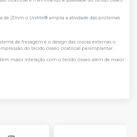
sso cicatricial e melhorando a qualidade do tecido ósseo
ita de 20nm o Unitite® amplia a atividade das proteínas
istema de fresagem e o design das roscas externas o
pressão do tecido ósseo cicatricial periimplantar.
btém maior interação com o tecido ósseo além de maior