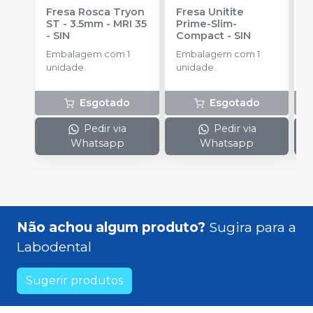
Fresa Rosca Tryon
Fresa Unitite
C
ST - 3.5mm - MRI 35
Prime-Slim-
P
-
SIN
Compact
-
SIN
P
S
Embalagem com 1
Embalagem com 1
E
unidade.
unidade.
u
Esgotado
Esgotado
Pedir via
Pedir via
Whatsapp
Whatsapp
Não achou algum produto?
Sugira para a
Labodental
Sugerir produtos