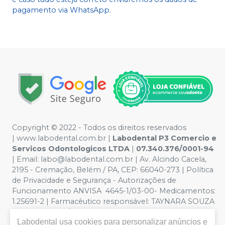
pagamento via WhatsApp.
Copyright © 2022 - Todos os direitos reservados
|
www.labodental.com.br
|
Labodental P3 Comercio e
Servicos Odontologicos LTDA
|
07.340.376/0001-94
|
Email:
labo@labodental.com.br
| Av. Alcindo Cacela,
2195 - Cremação, Belém / PA, CEP: 66040-273
|
Política
de Privacidade e Segurança
-
Autorizações de
Funcionamento ANVISA 4645-1/03-00- Medicamentos:
1.25691-2 | Farmacêutico responsável: TAYNARA SOUZA
MIRANDA. CRF/PA nº 6965 |
Política de Privacidade e
Labodental
usa cookies para personalizar anúncios e
Segurança - Fotos meramente ilustrativas - Os preços e