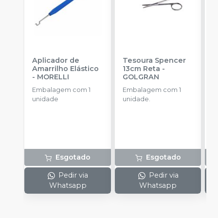
Aplicador de
Tesoura Spencer
M
Amarrilho Elástico
13cm Reta
-
c
-
MORELLI
GOLGRAN
P
-
Embalagem com 1
Embalagem com 1
E
unidade
unidade.
u
Esgotado
Esgotado
Pedir via
Pedir via
Whatsapp
Whatsapp