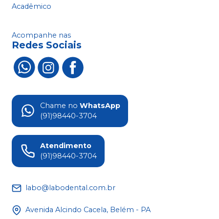
Acadêmico
Acompanhe nas
Redes Sociais
Chame no
WhatsApp
(91)98440-3704
Atendimento
(91)98440-3704
labo@labodental.com.br
Avenida Alcindo Cacela, Belém - PA