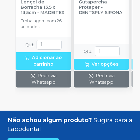
Lençol de
Gutapercha
L
Borracha 13,5 x
Protaper
-
13,5cm
-
MADEITEX
DENTSPLY SIRONA
S
Embalagem com 26
E
unidades.
u
Qtd
:
Qtd
:
Adicionar ao
carrinho
Ver opções
Pedir via
Pedir via
Whatsapp
Whatsapp
Não achou algum produto?
Sugira para a
Labodental