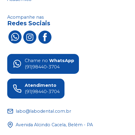
Acompanhe nas
Redes Sociais
Chame no
WhatsApp
(91)98440-3704
Atendimento
(91)98440-3704
labo@labodental.com.br
Avenida Alcindo Cacela, Belém - PA