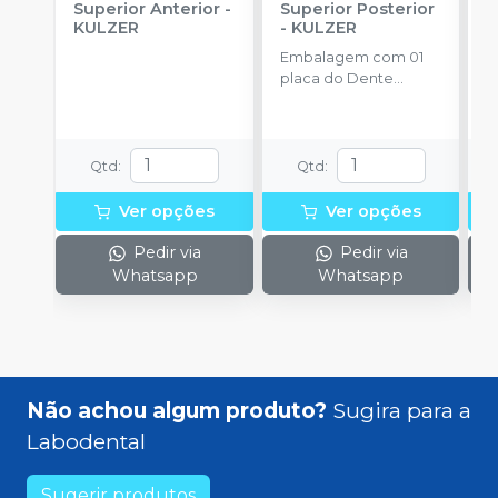
Superior Anterior
-
Superior Posterior
I
KULZER
-
KULZER
K
Embalagem com 01
E
placa do Dente
p
Delara Kulzer.
D
Qtd
:
Qtd
:
Ver opções
Ver opções
Pedir via
Pedir via
Whatsapp
Whatsapp
Não achou algum produto?
Sugira para a
Labodental
Sugerir produtos