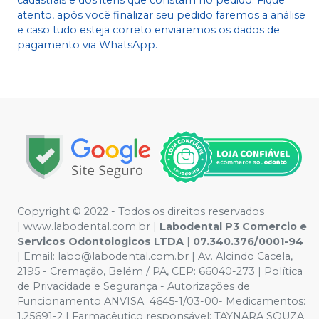
atento, após você finalizar seu pedido faremos a análise
e caso tudo esteja correto enviaremos os dados de
pagamento via WhatsApp.
Copyright © 2022 - Todos os direitos reservados
|
www.labodental.com.br
|
Labodental P3 Comercio e
Servicos Odontologicos LTDA
|
07.340.376/0001-94
|
Email:
labo@labodental.com.br
| Av. Alcindo Cacela,
2195 - Cremação, Belém / PA, CEP: 66040-273
|
Política
de Privacidade e Segurança
-
Autorizações de
Funcionamento ANVISA 4645-1/03-00- Medicamentos:
1.25691-2 | Farmacêutico responsável: TAYNARA SOUZA