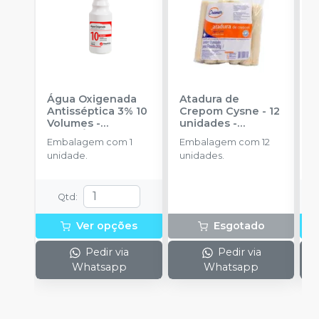
Água Oxigenada
Atadura de
A
Antisséptica 3% 10
Crepom Cysne - 12
T
Volumes
-
unidades
-
RIOQUÍMICA
CREMER
Embalagem com 1
Embalagem com 12
E
unidade.
unidades.
u
Qtd
:
Ver opções
Esgotado
Pedir via
Pedir via
Whatsapp
Whatsapp