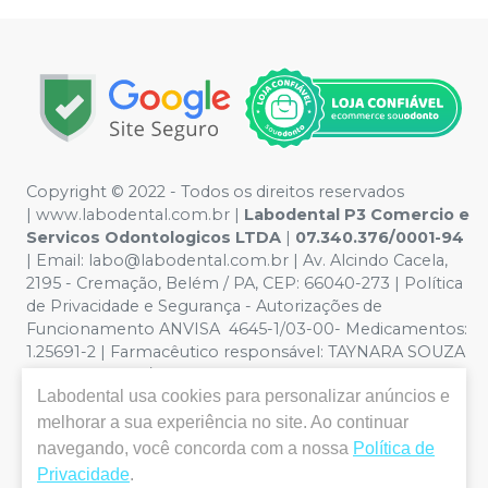
Copyright © 2022 - Todos os direitos reservados
|
www.labodental.com.br
|
Labodental P3 Comercio e
Servicos Odontologicos LTDA
|
07.340.376/0001-94
|
Email:
labo@labodental.com.br
| Av. Alcindo Cacela,
2195 - Cremação, Belém / PA, CEP: 66040-273
|
Política
de Privacidade e Segurança
-
Autorizações de
Funcionamento ANVISA 4645-1/03-00- Medicamentos:
1.25691-2 | Farmacêutico responsável: TAYNARA SOUZA
MIRANDA. CRF/PA nº 6965 |
Política de Privacidade e
Labodental
usa cookies para personalizar anúncios e
Segurança - Fotos meramente ilustrativas - Os preços e
condições da loja virtual estão sujeitos a alterações. Em
melhorar a sua experiência no site. Ao continuar
caso de divergência de preços no site, o valor válido é o
navegando, você concorda com a nossa
Política de
do Carrinho de Compra. Não vendemos por atacado,
Privacidade
.