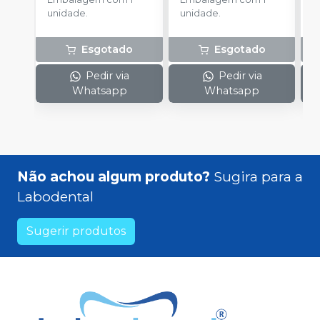
unidade.
unidade.
u
Esgotado
Esgotado
Pedir via
Pedir via
Whatsapp
Whatsapp
Não achou algum produto?
Sugira para a
Labodental
Sugerir produtos