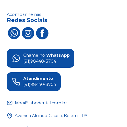
Acompanhe nas
Redes Sociais
Chame no
WhatsApp
(91)98440-3704
Atendimento
(91)98440-3704
labo@labodental.com.br
Avenida Alcindo Cacela, Belém - PA