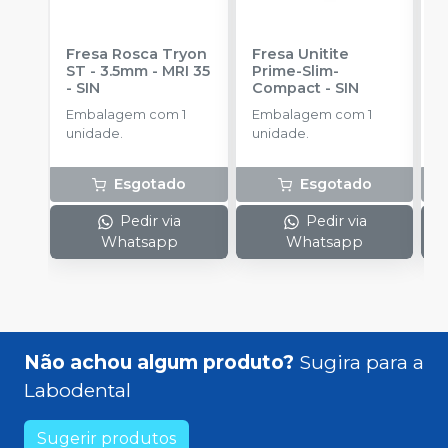
Fresa Rosca Tryon
Fresa Unitite
C
ST - 3.5mm - MRI 35
Prime-Slim-
P
-
SIN
Compact
-
SIN
P
S
Embalagem com 1
Embalagem com 1
E
unidade.
unidade.
u
Esgotado
Esgotado
Pedir via
Pedir via
Whatsapp
Whatsapp
Não achou algum produto?
Sugira para a
Labodental
Sugerir produtos