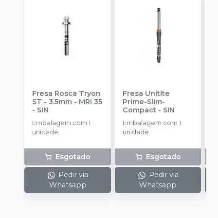
Fresa Rosca Tryon
Fresa Unitite
C
ST - 3.5mm - MRI 35
Prime-Slim-
P
-
SIN
Compact
-
SIN
P
S
Embalagem com 1
Embalagem com 1
E
unidade.
unidade.
u
Esgotado
Esgotado
Pedir via
Pedir via
Whatsapp
Whatsapp