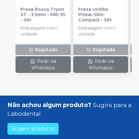
Fresa Rosca Tryon
Fresa Unitite
C
ST - 3.5mm - MRI 35
Prime-Slim-
P
-
SIN
Compact
-
SIN
P
S
Embalagem com 1
Embalagem com 1
E
unidade.
unidade.
u
Esgotado
Esgotado
Pedir via
Pedir via
Whatsapp
Whatsapp
Não achou algum produto?
Sugira para a
Labodental
Sugerir produtos