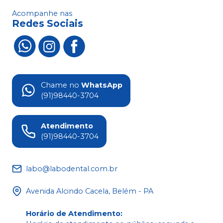
Acompanhe nas
Redes Sociais
Chame no
WhatsApp
(91)98440-3704
Atendimento
(91)98440-3704
labo@labodental.com.br
Avenida Alcindo Cacela, Belém - PA
Horário de Atendimento
: