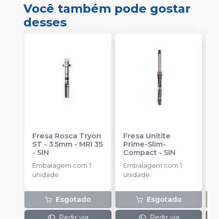
Você também pode gostar
desses
Fresa Rosca Tryon
Fresa Unitite
C
ST - 3.5mm - MRI 35
Prime-Slim-
P
-
SIN
Compact
-
SIN
P
S
Embalagem com 1
Embalagem com 1
E
unidade.
unidade.
u
Esgotado
Esgotado
Pedir via
Pedir via