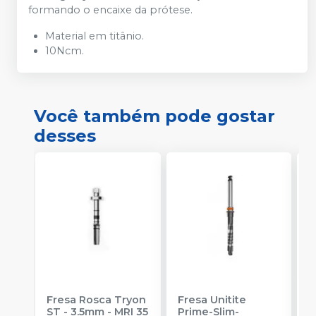
formando o encaixe da prótese.
Material em titânio.
10Ncm.
Você também pode gostar
desses
Fresa Rosca Tryon
Fresa Unitite
A
ST - 3.5mm - MRI 35
Prime-Slim-
A