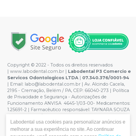
Copyright © 2022 - Todos os direitos reservados
|
www.labodental.com.br
|
Labodental P3 Comercio e
Servicos Odontologicos LTDA
|
07.340.376/0001-94
|
Email:
labo@labodental.com.br
| Av. Alcindo Cacela,
2195 - Cremação, Belém / PA, CEP: 66040-273
|
Política
de Privacidade e Segurança
-
Autorizações de
Funcionamento ANVISA 4645-1/03-00- Medicamentos:
1.25691-2 | Farmacêutico responsável: TAYNARA SOUZA
MIRANDA. CRF/PA nº 6965 |
Política de Privacidade e
Labodental
usa cookies para personalizar anúncios e
Segurança - Fotos meramente ilustrativas - Os preços e
condições da loja virtual estão sujeitos a alterações. Em
melhorar a sua experiência no site. Ao continuar
caso de divergência de preços no site, o valor válido é o