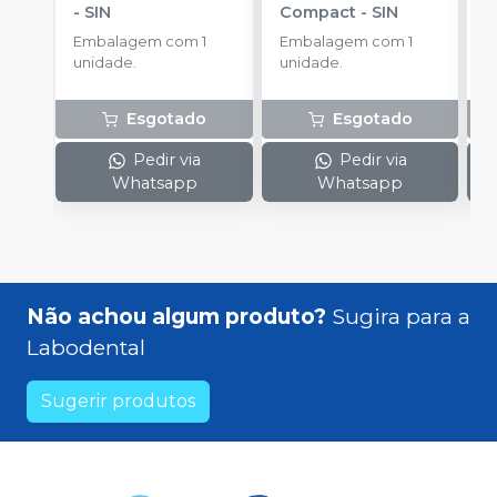
-
SIN
Compact
-
SIN
P
S
Embalagem com 1
Embalagem com 1
E
A
unidade.
unidade.
u
Esgotado
Esgotado
Pedir via
Pedir via
Whatsapp
Whatsapp
Não achou algum produto?
Sugira para a
Labodental
Sugerir produtos