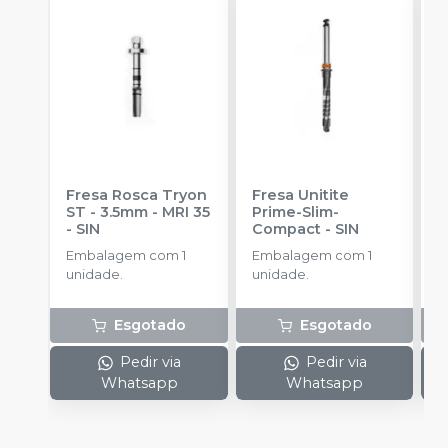
Fresa Rosca Tryon
Fresa Unitite
C
ST - 3.5mm - MRI 35
Prime-Slim-
P
-
SIN
Compact
-
SIN
P
S
Embalagem com 1
Embalagem com 1
E
unidade.
unidade.
u
Esgotado
Esgotado
Pedir via
Pedir via
Whatsapp
Whatsapp