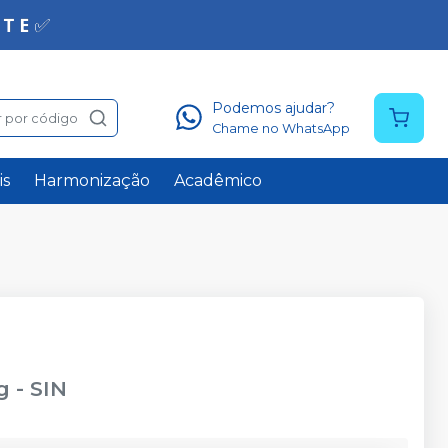
Podemos ajudar?
 por código
Chame no WhatsApp
is
Harmonização
Acadêmico
g
-
SIN