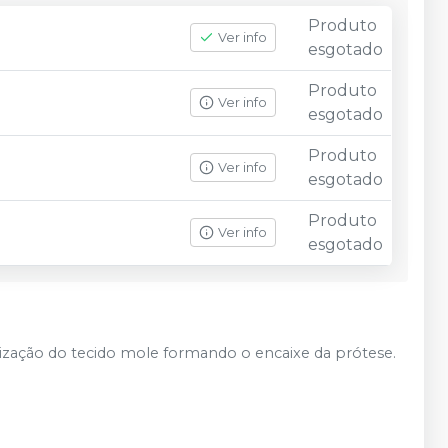
Produto
Ver info
esgotado
Produto
Ver info
esgotado
Produto
Ver info
esgotado
Produto
Ver info
esgotado
trização do tecido mole formando o encaixe da prótese.