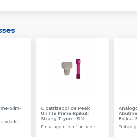
sses
rime-Slim-
Cicatrizador de Peek
Análogo
Unitite Prime-Epikut-
Abutmen
Strong-Tryon
-
SIN
Epikut-
 unidade.
AMMA 3
Embalagem com 1 unidade.
Embalage