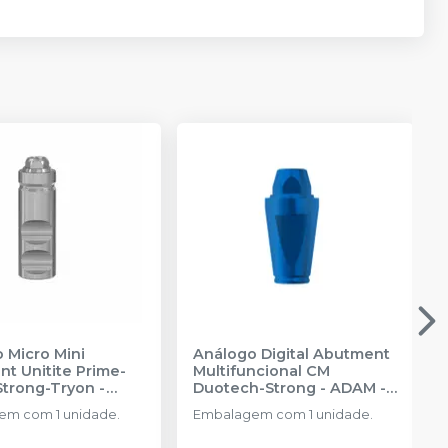
 Micro Mini
Análogo Digital Abutment
t Unitite Prime-
Multifuncional CM
Strong-Tryon -
Duotech-Strong - ADAM
-
3
-
SIN
SIN
m com 1 unidade.
Embalagem com 1 unidade.