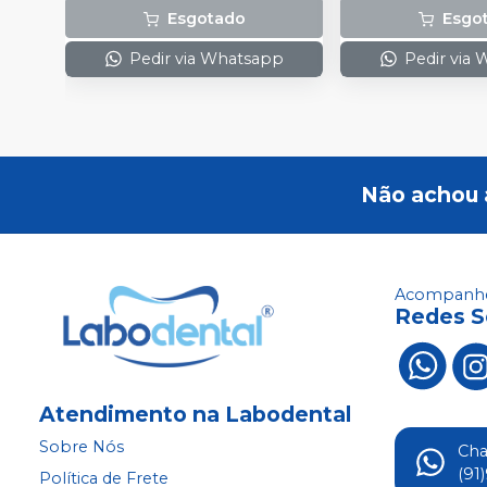
Esgotado
Esgo
Pedir via Whatsapp
Pedir via
Não achou 
Acompanhe
Redes S
Atendimento na Labodental
Sobre Nós
Ch
(91
Política de Frete