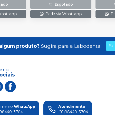
tado
Esgotado
 Whatsapp
Pedir via Whatsapp
Pe
algum produto?
Sugira para a
Labodental
Su
 nas
ociais
ame no
WhatsApp
Atendimento
)98440-3704
(91)98440-3704