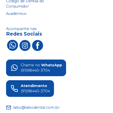
Código de Defesa do
Consumidor
Acadêmico
Acompanhe nas
Redes Sociais
Chame no
WhatsApp
(91)98440-3704
Atendimento
(91)98440-3704
labo@labodental.com.br