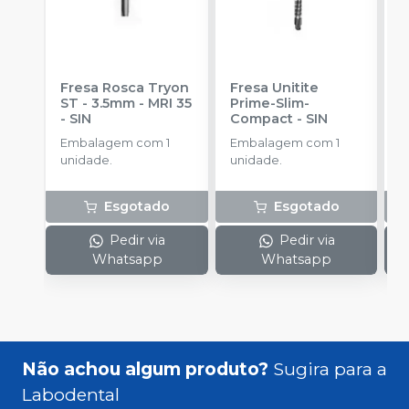
Fresa Rosca Tryon
Fresa Unitite
C
ST - 3.5mm - MRI 35
Prime-Slim-
P
-
SIN
Compact
-
SIN
P
S
Embalagem com 1
Embalagem com 1
E
unidade.
unidade.
u
Esgotado
Esgotado
Pedir via
Pedir via
Whatsapp
Whatsapp
Não achou algum produto?
Sugira para a
Labodental