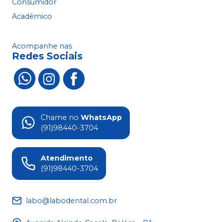
Consumidor
Acadêmico
Acompanhe nas
Redes Sociais
Chame no
WhatsApp
(91)98440-3704
Atendimento
(91)98440-3704
labo@labodental.com.br