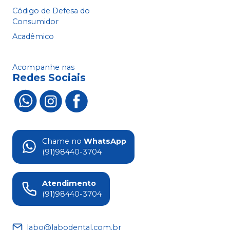
Código de Defesa do
Consumidor
Acadêmico
Acompanhe nas
Redes Sociais
Chame no
WhatsApp
(91)98440-3704
Atendimento
(91)98440-3704
labo@labodental.com.br