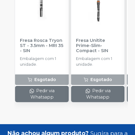
Fresa Rosca Tryon
Fresa Unitite
C
ST - 3.5mm - MRI 35
Prime-Slim-
P
-
SIN
Compact
-
SIN
P
S
Embalagem com 1
Embalagem com 1
E
unidade.
unidade.
u
Esgotado
Esgotado
Pedir via
Pedir via
Whatsapp
Whatsapp
Não achou algum produto?
Sugira para a