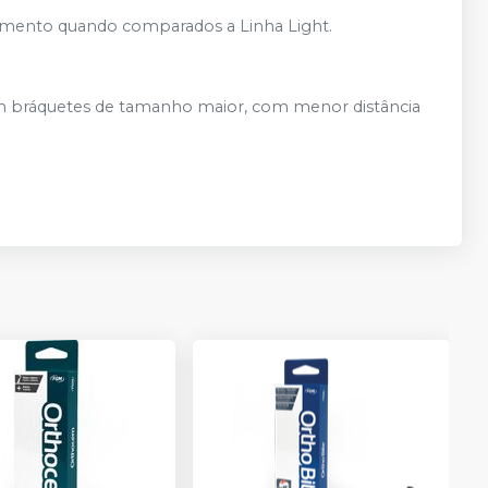
mento quando comparados a Linha Light.
Produto
Ver info
esgotado
Produto
em bráquetes de tamanho maior, com menor distância
Ver info
esgotado
Produto
Ver info
esgotado
Produto
Ver info
esgotado
Produto
Ver info
esgotado
Produto
Ver info
esgotado
Produto
Ver info
esgotado