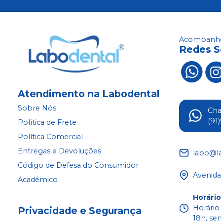
Acompanhe
Redes S
Atendimento na Labodental
Sobre Nós
Ch
(91
Política de Frete
Política Comercial
Entregas e Devoluções
labo@l
Código de Defesa do Consumidor
Avenida
Acadêmico
Horári
Horário
Privacidade e Segurança
18h, se