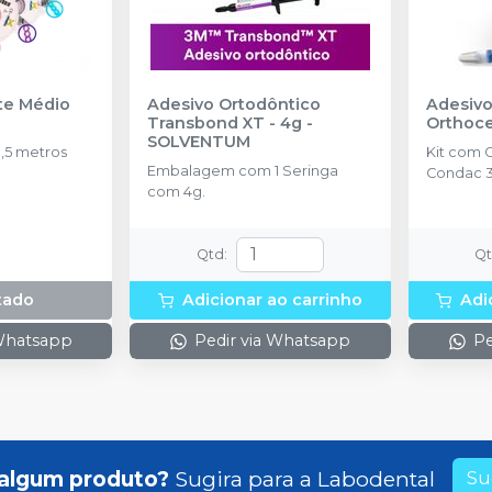
018'' - 33 - Gancho - 10.10.127
Cód.
1010127
nte Médio
Adesivo Ortodôntico
Adesivo
Transbond XT - 4g
-
Orthoc
SOLVENTUM
,5 metros
Kit com 
Embalagem com 1 Seringa
Condac 3
com 4g.
Qtd
:
Q
tado
Adicionar ao carrinho
Adi
 Whatsapp
Pedir via Whatsapp
Pe
algum produto?
Sugira para a
Labodental
Su