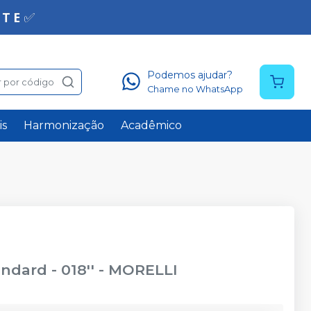
Podemos ajudar?
 por código
Chame no WhatsApp
is
Harmonização
Acadêmico
ndard - 018''
-
MORELLI