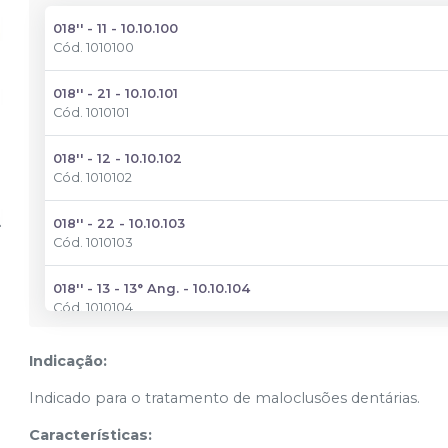
018'' - 11 - 10.10.100
Cód.
1010100
018'' - 21 - 10.10.101
Cód.
1010101
018'' - 12 - 10.10.102
Cód.
1010102
018'' - 22 - 10.10.103
Cód.
1010103
018'' - 13 - 13° Ang. - 10.10.104
Cód.
1010104
018'' - 23 - 13° Ang. - 10.10.105
Indicação:
Cód.
1010105
Indicado para o tratamento de maloclusões dentárias.
018'' - 14,15,24,25 - 10.10.108
Características:
Cód.
1010108