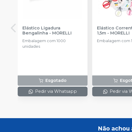
Elástico Ligadura
Elástico Corre
Bengalinha
-
MORELLI
1,5m
-
MORELLI
Embalagem com 1000
Embalagem com 1
unidades
Esgotado
Esgo
Pedir via Whatsapp
Pedir via
Não achou 