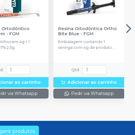
Produto
Ver info
esgotado
 Ortodôntico
Resina Ortodôntica Ortho
em
-
FGM
Bite Blue
-
FGM
Orthocem 4g + 1
Embalagem contendo 1
7% 2,5g.
seringa com 4g de produto
disponível na cor azul.
td
:
Qtd
:
cionar ao carrinho
Adicionar ao carrinho
dir via Whatsapp
Pedir via Whatsapp
gerir produtos