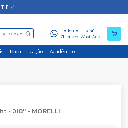
Podemos ajudar?
 por código
Chame no WhatsApp
is
Harmonização
Acadêmico
t - 018''
-
MORELLI