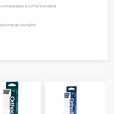
o comparados a Linha Standard.
Produto
Ver info
esgotado
Produto
natomia do esmalte;
Ver info
esgotado
Produto
Ver info
esgotado
Produto
Ver info
esgotado
Produto
Ver info
esgotado
Produto
Ver info
esgotado
Produto
Ver info
esgotado