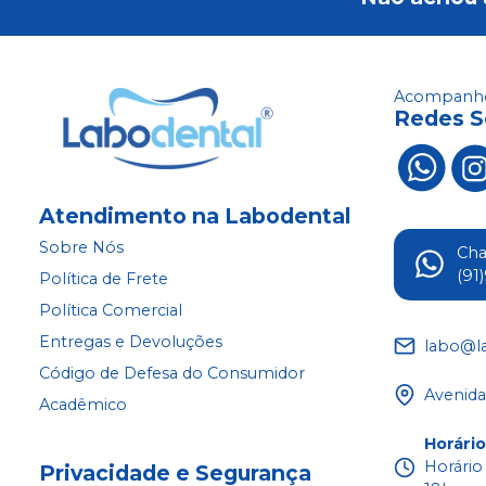
Acompanhe
Redes S
Atendimento na Labodental
Sobre Nós
Ch
(91
Política de Frete
Política Comercial
Entregas e Devoluções
labo@l
Código de Defesa do Consumidor
Avenida
Acadêmico
Horári
Horário
Privacidade e Segurança