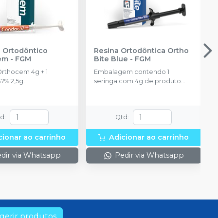
Produto
Ver info
esgotado
 Ortodôntico
Resina Ortodôntica Ortho
Produto
Ver info
em
-
FGM
Bite Blue
-
FGM
esgotado
Orthocem 4g + 1
Embalagem contendo 1
7% 2,5g.
seringa com 4g de produto
Produto
Ver info
disponível na cor azul.
esgotado
Produto
td
:
Qtd
:
Ver info
esgotado
cionar ao carrinho
Adicionar ao carrinho
Produto
Ver info
dir via Whatsapp
Pedir via Whatsapp
esgotado
Produto
Ver info
esgotado
Produto
Ver info
gerir produtos