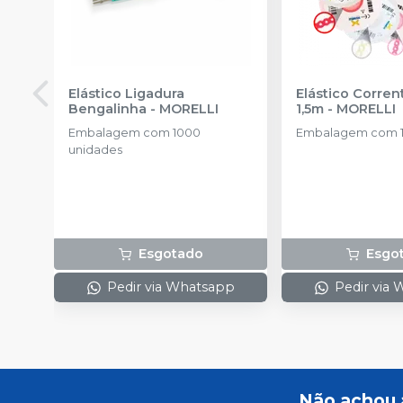
Elástico Ligadura
Elástico Corre
Bengalinha
-
MORELLI
1,5m
-
MORELLI
Embalagem com 1000
Embalagem com 1
unidades
Esgotado
Esgo
Pedir via Whatsapp
Pedir via
Não achou 