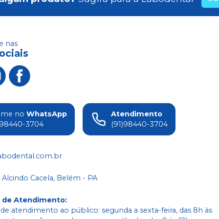
Cód.
1010330
018'' - 35 - Gancho - 10.10.331
Cód.
1010331
 nas
ociais
ame no
WhatsApp
Atendimento
)98440-3704
(91)98440-3704
abodental.com.br
 Alcindo Cacela, Belém - PA
o de Atendimento
:
 de atendimento ao público: segunda a sexta-feira, das 8h às