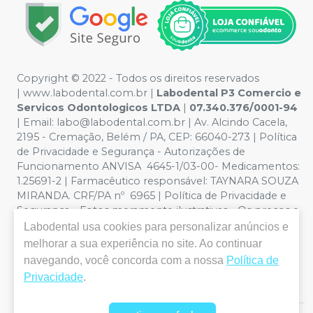
Copyright © 2022 - Todos os direitos reservados
|
www.labodental.com.br
|
Labodental P3 Comercio e
Servicos Odontologicos LTDA
|
07.340.376/0001-94
|
Email:
labo@labodental.com.br
| Av. Alcindo Cacela,
2195 - Cremação, Belém / PA, CEP: 66040-273
|
Política
de Privacidade e Segurança
-
Autorizações de
Funcionamento ANVISA 4645-1/03-00- Medicamentos:
1.25691-2 | Farmacêutico responsável: TAYNARA SOUZA
MIRANDA. CRF/PA nº 6965 |
Política de Privacidade e
Segurança - Fotos meramente ilustrativas - Os preços e
condições da loja virtual estão sujeitos a alterações. Em
Labodental
usa cookies para personalizar anúncios e
caso de divergência de preços no site, o valor válido é o
melhorar a sua experiência no site. Ao continuar
do Carrinho de Compra. Não vendemos por atacado,
navegando, você concorda com a nossa
Política de
por isso nos reservamos o direito de não atender
Privacidade
.
compras de grandes volumes pelo site.