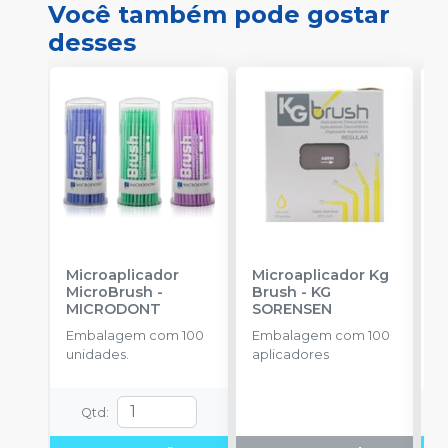
Você também pode gostar
desses
Microaplicador
Microaplicador Kg
B
MicroBrush
-
Brush
-
KG
I
MICRODONT
SORENSEN
B
Embalagem com 100
Embalagem com 100
E
unidades.
aplicadores
u
Qtd
: