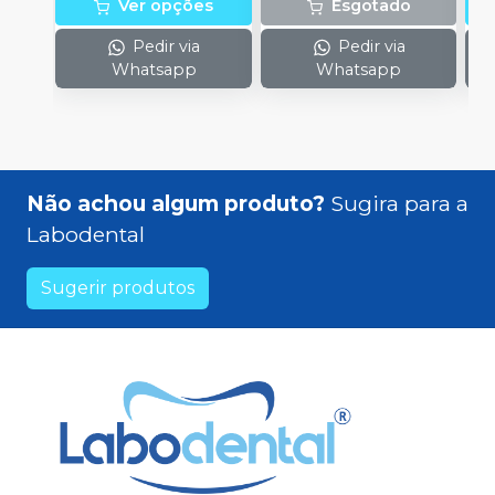
Ver opções
Esgotado
Pedir via
Pedir via
Whatsapp
Whatsapp
Não achou algum produto?
Sugira para a
Labodental
Sugerir produtos