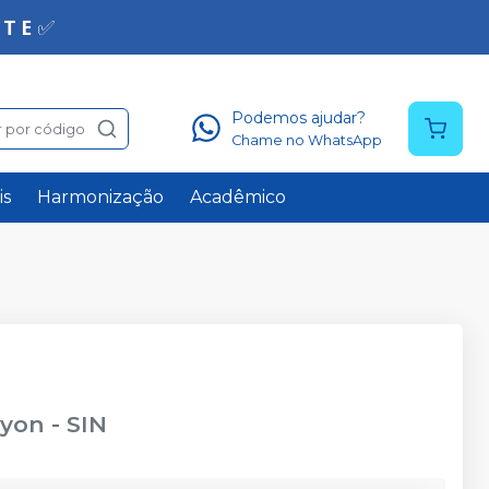
Podemos ajudar?
 por código
Chame no WhatsApp
is
Harmonização
Acadêmico
ryon
-
SIN