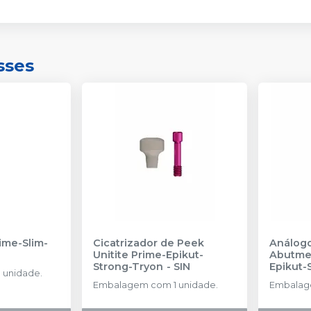
sses
rime-Slim-
Cicatrizador de Peek
Análogo
Unitite Prime-Epikut-
Abutmen
Strong-Tryon
-
SIN
Epikut-
 unidade.
AMMA 3
Embalagem com 1 unidade.
Embalage