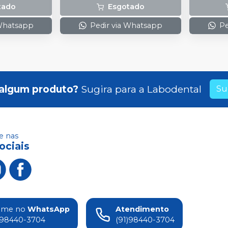
tado
Esgotado
 Whatsapp
Pedir via Whatsapp
Pe
algum produto?
Sugira para a
Labodental
Su
 nas
ociais
ame no
WhatsApp
Atendimento
)98440-3704
(91)98440-3704