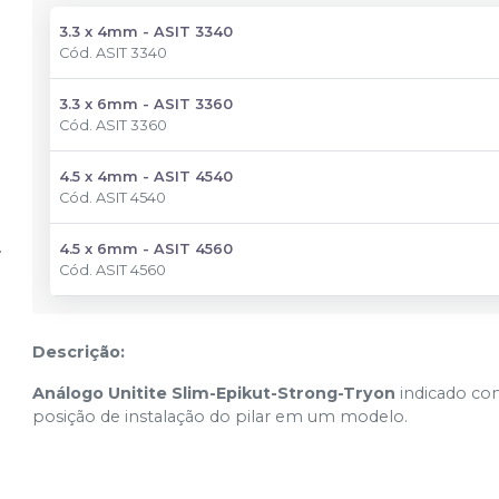
3.3 x 4mm - ASIT 3340
Cód.
ASIT 3340
3.3 x 6mm - ASIT 3360
Cód.
ASIT 3360
4.5 x 4mm - ASIT 4540
Cód.
ASIT 4540
4.5 x 6mm - ASIT 4560
Cód.
ASIT 4560
Descrição:
Análogo Unitite Slim-Epikut-Strong-Tryon
indicado com
posição de instalação do pilar em um modelo.