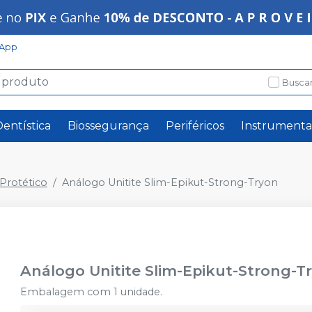
App
Buscar
Dentística
Biossegurança
Periféricos
Instrumenta
rotético
Análogo Unitite Slim-Epikut-Strong-Tryon
Análogo Unitite Slim-Epikut-Strong-T
Embalagem com 1 unidade.