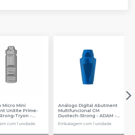
 Micro Mini
Análogo Digital Abutment
t Unitite Prime-
Multifuncional CM
Strong-Tryon -
Duotech-Strong - ADAM
-
3
-
SIN
SIN
m com 1 unidade.
Embalagem com 1 unidade.