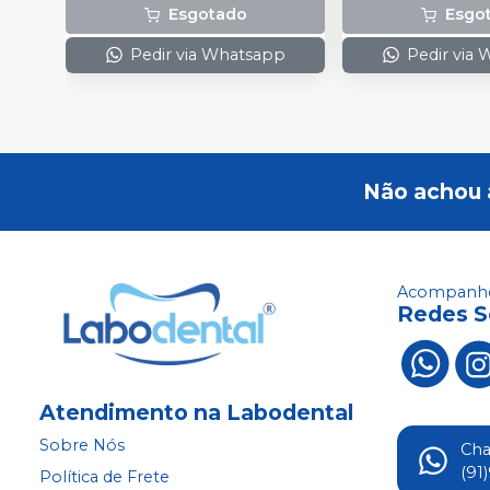
Esgotado
Esgo
Pedir via Whatsapp
Pedir via
Não achou 
Acompanhe
Redes S
Atendimento na Labodental
Sobre Nós
Ch
(91
Política de Frete